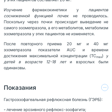
Изучение фармакокинетики у
пациентов
сосниженной функцией почек
не проводилось.
Поскольку через почки происходит выведение не
самого эзомепразола, а его метаболитов, метаболизм
эзомепразола у этих пациентов не изменяется.
После повторного приема 20 мг и 40 мг
эзомепразола показатели AUC и времени
достижения максимальной концентрации (TC
)
у
max
детей в возрасте 12-18 лет
и взрослых были
одинаковы.
Показания
Гастроэзофагеальная рефлюксная болезнь (ГЭРБ):
-
лечение эрозивного рефлюкс-эзофагита;