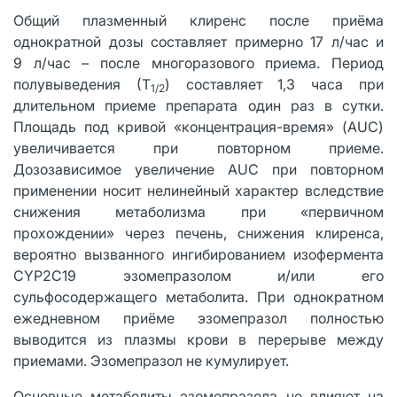
Общий плазменный клиренс после приёма
однократной дозы составляет примерно 17 л/час и
9 л/час – после многоразового приема. Период
полувыведения (Т
) составляет 1,3 часа при
1/2
длительном приеме препарата один раз в сутки.
Площадь под кривой «концентрация-время» (AUC)
увеличивается при повторном приеме.
Дозозависимое увеличение AUC при повторном
применении носит нелинейный характер вследствие
снижения метаболизма при «первичном
прохождении» через печень, снижения клиренса,
вероятно вызванного ингибированием изофермента
CYP2C19 эзомепразолом и/или его
сульфосодержащего метаболита. При однократном
ежедневном приёме эзомепразол полностью
выводится из плазмы крови в перерыве между
приемами. Эзомепразол не кумулирует.
Основные метаболиты эзомепразола не влияют на