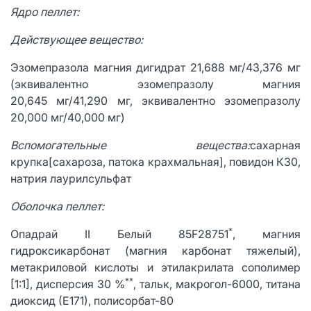
Ядро пеллет:
Действующее
вещество:
Эзомепразола магния дигидрат 21,688 мг/43,376 мг
(эквивалентно эзомепразолу магния
20,645 мг/41,290 мг, эквивалентно эзомепразолу
20,000 мг/40,000 мг)
Вспомогательные вещества:
сахарная
крупка[сахароза, патока крахмальная], повидон К30,
натрия лаурилсульфат
Оболочка пеллет:
*
Опадрай II Белый 85F28751
, магния
гидроксикарбонат (магния карбонат тяжелый),
метакриловой кислоты и этилакрилата сополимер
**
[1:1], дисперсия 30 %
, тальк, макрогол-6000, титана
диоксид (Е171), полисорбат-80