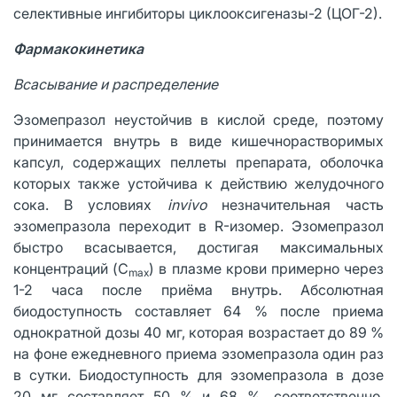
селективные ингибиторы циклооксигеназы-2 (ЦОГ-2).
Фармакокинетика
Всасывание и распределение
Эзомепразол неустойчив в кислой среде, поэтому
принимается внутрь в виде кишечнорастворимых
капсул, содержащих пеллеты препарата, оболочка
которых также устойчива к действию желудочного
сока. В условиях
invivo
незначительная часть
эзомепразола переходит в R-изомер. Эзомепразол
быстро всасывается, достигая максимальных
концентраций (C
) в плазме крови примерно через
max
1-2 часа после приёма внутрь. Абсолютная
биодоступность составляет 64 % после приема
однократной дозы 40 мг, которая возрастает до 89 %
на фоне ежедневного приема эзомепразола один раз
в сутки. Биодоступность для эзомепразола в дозе
20 мг составляет 50 % и 68 %, соответственно.