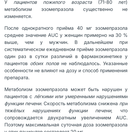
У
пациентов пожилого возраста
(71-80 лет)
метаболизм эзомепразола существенно не
изменяется.
После однократного приёма 40 мг эзомепразола
среднее значение AUC у женщин примерно на 30 %
выше, чем у мужчин. В дальнейшем при
систематическом ежедневном приёме эзомепразола
один раз в сутки различий в фармакокинетике у
пациентов
обоих полов
не наблюдалось. Указанные
особенности не влияют на дозу и способ применения
препарата.
Метаболизм эзомепразола может быть нарушен у
пациентов с
лёгкими или умеренными нарушениями
функции печени.
Скорость метаболизма снижена
при
тяжёлых нарушениях функции печени
, что
сопровождается двукратным увеличением AUC.
Поэтому максимальная суточная доза эзомепразола
у этих пациентов составляет 20 мг.