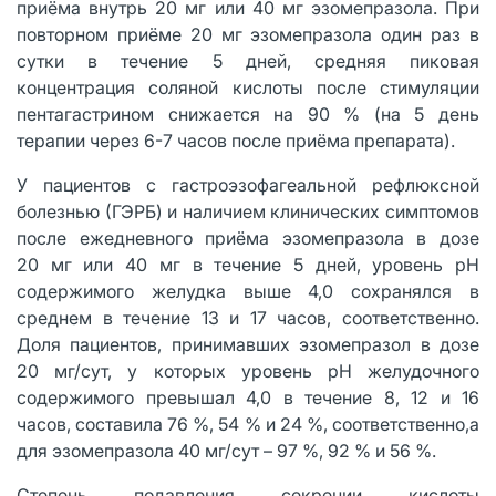
приёма внутрь 20 мг или 40 мг эзомепразола. При
повторном приёме 20 мг эзомепразола один раз в
сутки в течение 5 дней, средняя пиковая
концентрация соляной кислоты после стимуляции
пентагастрином снижается на 90 % (на 5 день
терапии через 6-7 часов после приёма препарата).
У пациентов с гастроэзофагеальной рефлюксной
болезнью (ГЭРБ) и наличием клинических симптомов
после ежедневного приёма эзомепразола в дозе
20 мг или 40 мг в течение 5 дней, уровень рН
содержимого желудка выше 4,0 сохранялся в
среднем в течение 13 и 17 часов, соответственно.
Доля пациентов, принимавших эзомепразол в дозе
20 мг/сут, у которых уровень рН желудочного
содержимого превышал 4,0 в течение 8, 12 и 16
часов, составила 76 %, 54 % и 24 %, соответственно,а
для эзомепразола 40 мг/сут – 97 %, 92 % и 56 %.
Степень подавления секреции кислоты