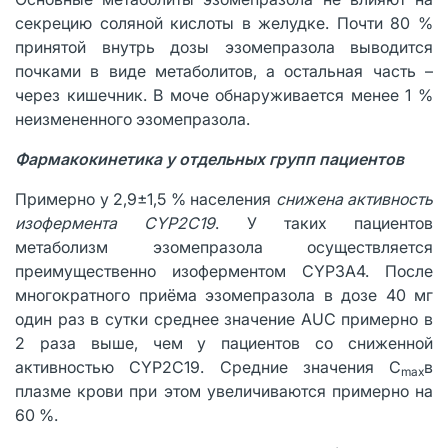
секрецию соляной кислоты в желудке. Почти 80 %
принятой внутрь дозы эзомепразола выводится
почками в виде метаболитов, а остальная часть –
через кишечник. В моче обнаруживается менее 1 %
неизмененного эзомепразола.
Фармакокинетика у отдельных групп пациентов
Примерно у 2,9±1,5 % населения
снижена активность
изофермента
CYP
2
C
19
. У таких пациентов
метаболизм эзомепразола осуществляется
преимущественно изоферментом CYP3A4. После
многократного приёма эзомепразола в дозе 40 мг
один раз в сутки среднее значение AUC примерно в
2 раза выше, чем у пациентов со сниженной
активностью CYP2C19. Средние значения С
в
max
плазме крови при этом увеличиваются примерно на
60 %.