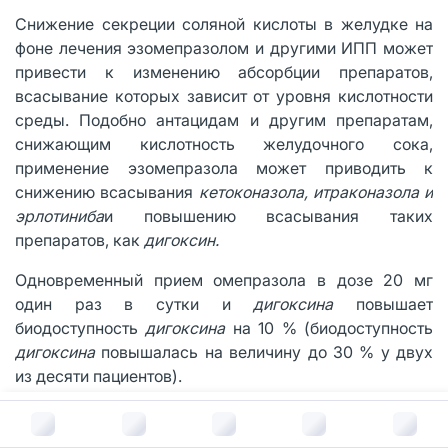
Снижение секреции соляной кислоты в желудке на
фоне лечения эзомепразолом и другими ИПП может
привести к изменению абсорбции препаратов,
всасывание которых зависит от уровня кислотности
среды. Подобно антацидам и другим препаратам,
снижающим кислотность желудочного сока,
применение эзомепразола может приводить к
снижению всасывания
кетоконазола, итраконазола и
эрлотиниба
и повышению всасывания таких
препаратов, как
дигоксин.
Одновременный прием омепразола в дозе 20 мг
один раз в сутки и
дигоксина
повышает
биодоступность
дигоксина
на 10 % (биодоступность
дигоксина
повышалась на величину до 30 % у двух
из десяти пациентов).
Известно о взаимодействии омепразола с
В корзину за
409
руб.
некоторыми
противовирусными
препаратами.