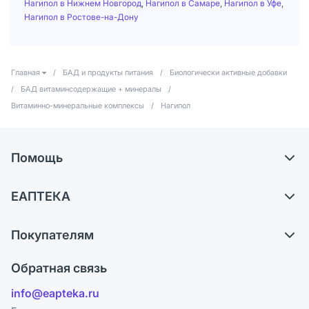
Нагипол в Нижнем Новгород
,
Нагипол в Самаре
,
Нагипол в Уфе
,
Нагипол в Ростове-на-Дону
Главная
/
БАД и продукты питания
/
Биологически активные добавки
/
БАД витаминсодержащие + минералы
/
Витаминно-минеральные комплексы
/
Нагипол
Помощь
Доставка
ЕАПТЕКА
Самовывоз из аптек
О компании
Обмен и возврат
Покупателям
Карьера
Что с моим заказом?
Оплата
Поставщики
Обратная связь
Ответы на вопросы
Отзывы
Лицензия
info@eapteka.ru
Блог
Программа СберСпасибо