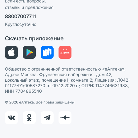
Реклама на сайте
Если есть вопросы,
отзывы и предложения
Политика конфиденциальности
Ваши товары на ЕАПТЕКЕ
88007007711
Пользовательское соглашение
Сотрудничество для аптек
Круглосуточно
Политика рекомендаций
СМИ о нас
Скачать приложение
Этика и соответствие
Политика в отношении обработки персональных данных
Общество с ограниченной ответственностью «еАптека»;
Адрес: Москва, Фрунзенская набережная, дом 42,
цокольный этаж, помещение I, комната 2; Лицензия: Л042-
01177-91/00587270 от 09.12.2020 г.; ОГРН: 1147746631988,
ИНН 7704865540
© 2026 eАптека. Все права защищены