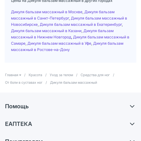
Цены на Дикуля бальзам массажный в других городах
Дикуля бальзам массажный в Москве
,
Дикуля бальзам
массажный в Санкт-Петербург
,
Дикуля бальзам массажный в
Новосибирске
,
Дикуля бальзам массажный в Екатеринбург
,
Дикуля бальзам массажный в Казани
,
Дикуля бальзам
массажный в Нижнем Новгород
,
Дикуля бальзам массажный в
Самаре
,
Дикуля бальзам массажный в Уфе
,
Дикуля бальзам
массажный в Ростове-на-Дону
Главная
/
Красота
/
Уход за телом
/
Средства для ног
/
От боли в суставах ног
/
Дикуля бальзам массажный
Помощь
Доставка
ЕАПТЕКА
Самовывоз из аптек
О компании
Обмен и возврат