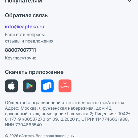
Покупателям
Карьера
Что с моим заказом?
Оплата
Поставщики
Обратная связь
Ответы на вопросы
Отзывы
Лицензия
info@eapteka.ru
Блог
Программа СберСпасибо
Реклама на сайте
Если есть вопросы,
отзывы и предложения
Политика конфиденциальности
Ваши товары на ЕАПТЕКЕ
88007007711
Пользовательское соглашение
Сотрудничество для аптек
Круглосуточно
Политика рекомендаций
СМИ о нас
Скачать приложение
Этика и соответствие
Политика в отношении обработки персональных данных
Общество с ограниченной ответственностью «еАптека»;
Адрес: Москва, Фрунзенская набережная, дом 42,
цокольный этаж, помещение I, комната 2; Лицензия: Л042-
01177-91/00587270 от 09.12.2020 г.; ОГРН: 1147746631988,
ИНН 7704865540
© 2026 eАптека. Все права защищены