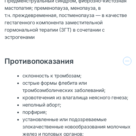
Предменструальный синдром, фиброзно-кистозная
мастопатия; пременопауза, менопауза, в
т.ч. преждевременная, постменопауза — в качестве
гестагенного компонента заместительной
гормональной терапии (ЗГТ) в сочетании с
эстрогенами
Противопоказания
склонность к тромбозам;
острые формы флебита или
тромбоэмболических заболеваний;
кровотечения из влагалища неясного генеза;
неполный аборт;
порфирия;
установленные или подозреваемые
злокачественные новообразования молочных
желез и половых органов;