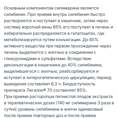
Основным компонентом силимарина является
силибинин. При приеме внутрь силибинин быстро
растворяется и поступает в кишечник, затем через
систему воротной вены 85% его поступает в печень и
избирательно распределяется в гепатоцитах, где
метаболизируется путем конъюгации. До 80%
активного вещества при первом прохождении через
печень выделяется с желчью в соединении с
глюкуронидами и сульфатами. Вследствие
деконъюгации в кишечнике до 40% силибинина,
выделившегося с желчью, реабсорбируется и
вступает в энтерогепатическую циркуляцию, период
выведения составляет 6,3 ч. Биодоступность
препарата Легалон® 70 составляет 85%.
При приеме расторопши пятнистой плодов экстракта
в терапевтических дозах (140 мг силимарина 3 раза в
сутки) уровень силибинина в желчи одинаковый
после приема повторных доз и после приема