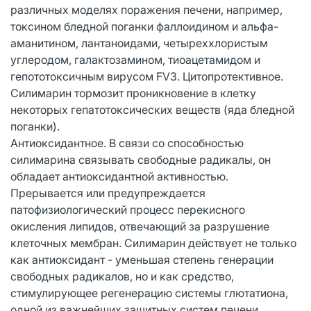
различных моделях поражения печени, например,
токсином бледной поганки фаллоидином и альфа-
аманитином, лантаноидами, четыреххлористым
углеродом, галактозамином, тиоацетамидом и
гепототоксичным вирусом FV3. Цитопротективное.
Силимарин тормозит проникновение в клетку
некоторых гепатотоксических веществ (яда бледной
поганки).
Антиоксидантное. В связи со способностью
силимарина связывать свободные радикалы, он
обладает антиоксидантной активностью.
Прерывается или предупреждается
патофизиологический процесс перекисного
окисления липидов, отвечающий за разрушение
клеточных мембран. Силимарин действует не только
как антиоксидант - уменьшая степень генерации
свободных радикалов, но и как средство,
стимулирующее регенерацию системы глютатиона,
одной из важнейших защитных систем печени.