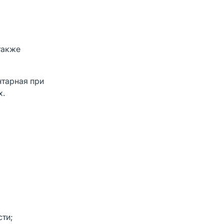
также
нтарная при
х.
сти;