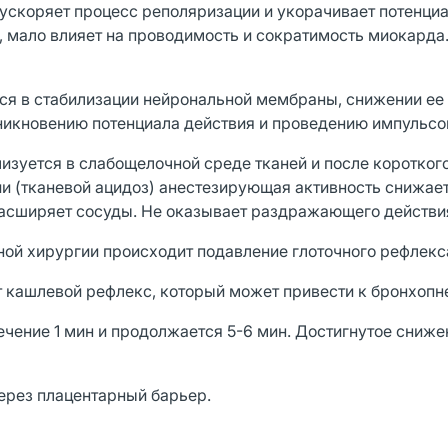
ускоряет процесс реполяризации и укорачивает потенциа
 мало влияет на проводимость и сократимость миокарда.
я в стабилизации нейрональной мембраны, снижении ее
зникновению потенциала действия и проведению импульсо
изуется в слабощелочной среде тканей и после короткого
ии (тканевой ацидоз) анестезирующая активность снижает
Расширяет сосуды. Не оказывает раздражающего действия
ной хирургии происходит подавление глоточного рефлекс
т кашлевой рефлекс, который может привести к бронхопн
ечение 1 мин и продолжается 5-6 мин. Достигнутое сниже
ерез плацентарный барьер.