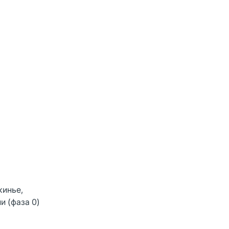
кинье,
и (фаза 0)