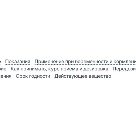
е
Показания
Применение при беременности и кормлен
вие
Как принимать, курс приема и дозировка
Передози
нения
Срок годности
Действующее вещество