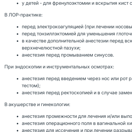
у детей - для френулоэктомии и вскрытия кист
В ЛОР-практике:
перед электрокоагуляцией (при лечении носовы
перед тонзиллэктомией для уменьшения глоточ
в качестве дополнительной анестезии перед вс
верхнечелюстной пазухи;
анестезия перед промыванием синусов.
При эндоскопии и инструментальных осмотрах:
анестезия перед введением через нос или рот
тестом);
анестезия перед ректоскопией и в случае замен
В акушерстве и гинекологии:
анестезия промежности для лечения и/или вып
анестезия операционного поля в вагинальной х
анестезия для иссечения и при лечении разрыв