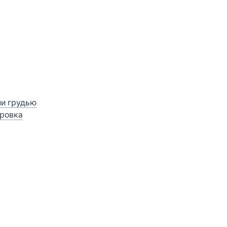
ии грудью
ровка