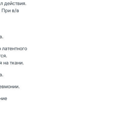
л действия.
 При в/в
в.
 латентного
ся.
 на ткани.
а.
евмонии.
ние