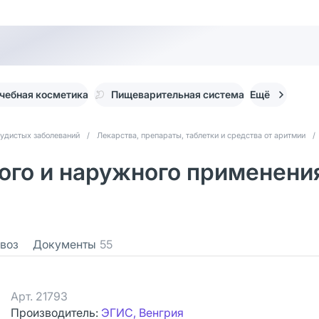
чебная косметика
Пищеварительная система
Ещё
судистых заболеваний
/
Лекарства, препараты, таблетки и средства от аритмии
/
ого и наружного применения
воз
Документы
55
Арт.
21793
Производитель:
ЭГИС, Венгрия