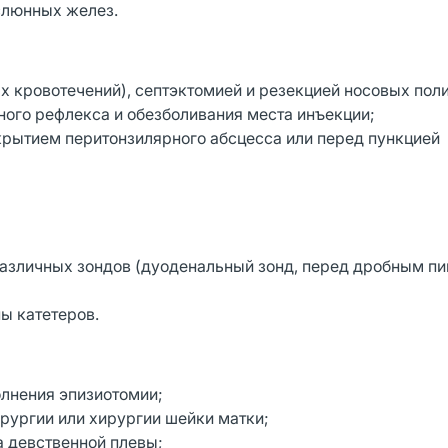
 слюнных желез.
х кровотечений), септэктомией и резекцией носовых пол
ного рефлекса и обезболивания места инъекции;
крытием перитонзилярного абсцесса или перед пункцией
 различных зондов (дуоденальный зонд, перед дробным 
ы катетеров.
олнения эпизиотомии;
ирургии или хирургии шейки матки;
а девственной плевы;