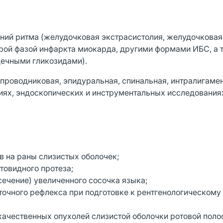
ний ритма (желудочковая экстрасистолия, желудочковая
трой фазой инфаркта миокарда, другими формами ИБС, а 
ечными гликозидами).
 проводниковая, эпидуральная, спинальная, интралигаме
ях, эндоскопических и инструментальных исследования
в на раны слизистых оболочек;
товидного протеза;
сечение) увеличенного сосочка языка;
точного рефлекса при подготовке к рентгенологическому
ачественных опухолей слизистой оболочки ротовой поло