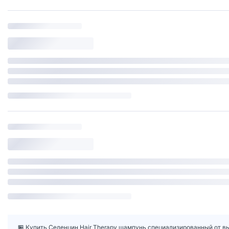
🏪 Купить Селенцин Hair Therapy шампунь специализированный от вы