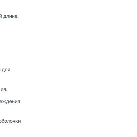
й длине.
и для
ия.
реждения
 оболочки