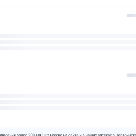
падения волос 200 мл 1 шт можно на сайте и в наших аптеках в Челябинск