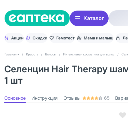
Каталог
Акции
Скидки
Гемотест
Мама и малыш
Ле
Главная
/
Красота
/
Волосы
/
Интенсивная косметика для волос
/
Сел
Селенцин Hair Therapy ша
1 шт
Основное
Инструкция
Отзывы
65
Вари