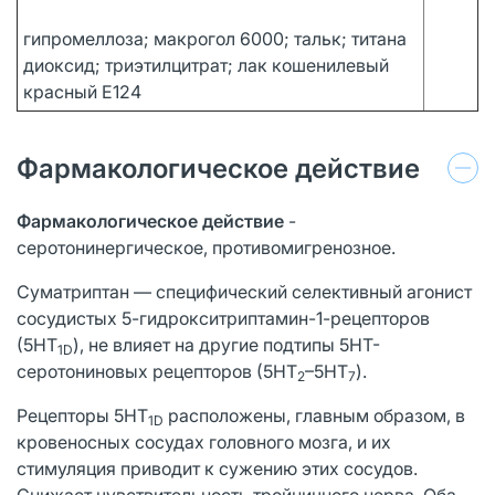
гипромеллоза; макрогол 6000; тальк; титана
диоксид; триэтилцитрат; лак кошенилевый
красный Е124
Фармакологическое действие
Фармакологическое действие
-
серотонинергическое, противомигренозное.
Суматриптан — специфический селективный агонист
сосудистых 5-гидрокситриптамин-1-рецепторов
(5HT
), не влияет на другие подтипы 5НТ-
1D
серотониновых рецепторов (5НТ
–5НТ
).
2
7
Рецепторы 5HT
расположены, главным образом, в
1D
кровеносных сосудах головного мозга, и их
стимуляция приводит к сужению этих сосудов.
Снижает чувствительность тройничного нерва. Оба