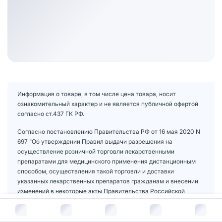
Информация о товаре, в том числе цена товара, носит
ознакомительный характер и не является публичной офертой
согласно ст.437 ГК РФ.
Согласно постановлению Правительства РФ от 16 мая 2020 N
697 "Об утверждении Правил выдачи разрешения на
осуществление розничной торговли лекарственными
препаратами для медицинского применения дистанционным
способом, осуществления такой торговли и доставки
указанных лекарственных препаратов гражданам и внесении
изменений в некоторые акты Правительства Российской
Федерации по вопросу розничной торговли лекарственными
В корзину за
653
руб.
препаратами для медицинского применения дистанционным
способом" доставка на дом из интернет-аптеки