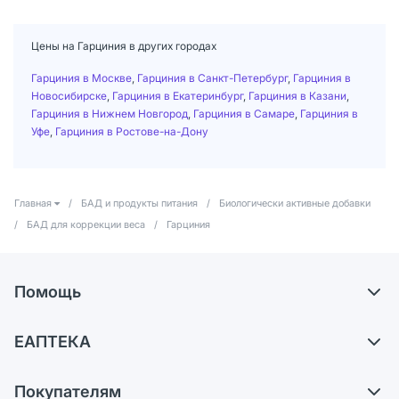
Цены на Гарциния в других городах
Гарциния в Москве
,
Гарциния в Санкт-Петербург
,
Гарциния в
Новосибирске
,
Гарциния в Екатеринбург
,
Гарциния в Казани
,
Гарциния в Нижнем Новгород
,
Гарциния в Самаре
,
Гарциния в
Уфе
,
Гарциния в Ростове-на-Дону
Главная
/
БАД и продукты питания
/
Биологически активные добавки
/
БАД для коррекции веса
/
Гарциния
Помощь
Доставка
ЕАПТЕКА
Самовывоз из аптек
О компании
Обмен и возврат
Покупателям