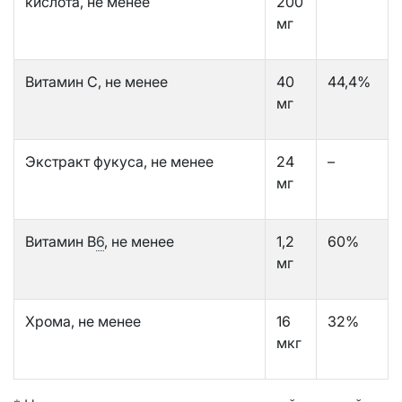
кислота, не менее
200
мг
Витамин C, не менее
40
44,4%
мг
Экстракт фукуса, не менее
24
–
мг
Витамин B
6
, не менее
1,2
60%
мг
Хрома, не менее
16
32%
мкг