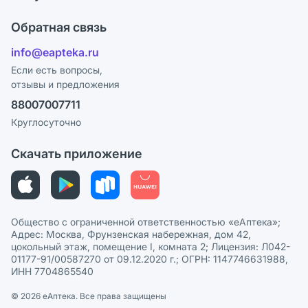
Карьера
Что с моим заказом?
Оплата
Поставщики
Обратная связь
Ответы на вопросы
Отзывы
Лицензия
info@eapteka.ru
Блог
Программа СберСпасибо
Реклама на сайте
Если есть вопросы,
отзывы и предложения
Политика конфиденциальности
Ваши товары на ЕАПТЕКЕ
88007007711
Пользовательское соглашение
Сотрудничество для аптек
Круглосуточно
Политика рекомендаций
СМИ о нас
Скачать приложение
Этика и соответствие
Политика в отношении обработки персональных данных
Общество с ограниченной ответственностью «еАптека»;
Адрес: Москва, Фрунзенская набережная, дом 42,
цокольный этаж, помещение I, комната 2; Лицензия: Л042-
01177-91/00587270 от 09.12.2020 г.; ОГРН: 1147746631988,
ИНН 7704865540
© 2026 eАптека. Все права защищены