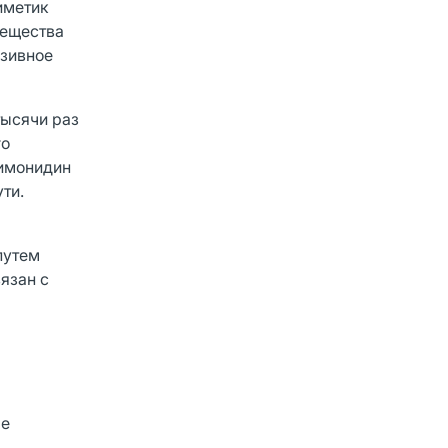
иметик
вещества
нзивное
тысячи раз
го
римонидин
ти.
путем
язан с
ле