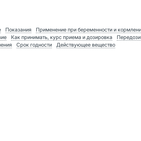
е
Показания
Применение при беременности и кормлен
вие
Как принимать, курс приема и дозировка
Передози
нения
Срок годности
Действующее вещество