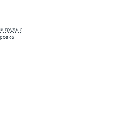
ии грудью
ровка