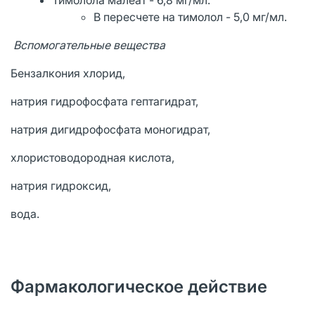
Тимолола малеат - 6,8 мг/мл.
В пересчете на тимолол - 5,0 мг/мл.
Вспомогательные вещества
Бензалкония хлорид,
натрия гидрофосфата гептагидрат,
натрия дигидрофосфата моногидрат,
хлористоводородная кислота,
натрия гидроксид,
вода.
Фармакологическое действие