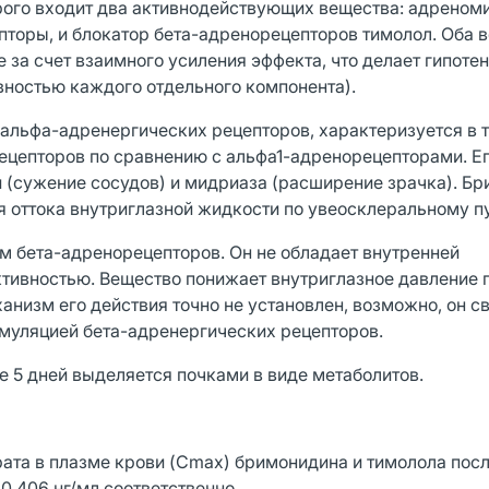
рого входит два активнодействующих вещества: адреном
торы, и блокатор бета-адренорецепторов тимолол. Оба 
за счет взаимного усиления эффекта, что делает гипоте
ностью каждого отдельного компонента).
 альфа-адренергических рецепторов, характеризуется в 
цепторов по сравнению с альфа1-адренорецепторами. Е
и (сужение сосудов) и мидриаза (расширение зрачка). Б
 оттока внутриглазной жидкости по увеосклеральному пу
ом бета-адренорецепторов. Он не обладает внутренней
ивностью. Вещество понижает внутриглазное давление 
низм его действия точно не установлен, возможно, он св
муляцией бета-адренергических рецепторов.
е 5 дней выделяется почками в виде метаболитов.
та в плазме крови (Cmax) бримонидина и тимолола пос
0,406 нг/мл соответственно.