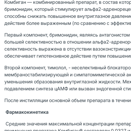
Комбиган — комбинированный препарат, в состав кото
бримонидин, который стимулирует альфа2-адренорецеп
способны снижать повышенное внутриглазное давление 
действие более выраженным (по сравнению с эффектив
Первый компонент, бримонидин, являясь антагонистом
большей селективностью в отношении альфа2-адреноре
селективность выражена в отсутствии вазоконстрикци
обеспечивает гипотензивное действие путем повышения
Второй компонент, тимолол, - неселективный блокатор
мембраностабилизирующей и симпатомиметической акт
уменьшения образования внутриглазной жидкости. Меха
подавлением синтеза цАМФ или вызван эндогенной сти
После инстилляции основной объем препарата в течени
Фармакокинетика
Средние значения максимальной концентрации препара
применения препатара Комбиган® составляли 0,0327 и 