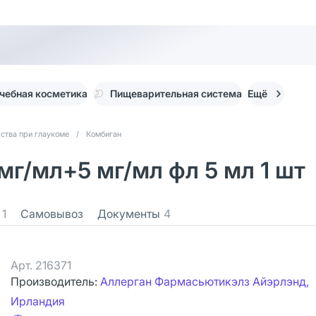
чебная косметика
Пищеварительная система
Ещё
ства при глаукоме
/
Комбиган
мг/мл+5 мг/мл фл 5 мл 1 шт
1
Самовывоз
Документы
4
Арт.
216371
Производитель:
Аллерган Фармасьютикэлз Айэрлэнд,
Ирландия