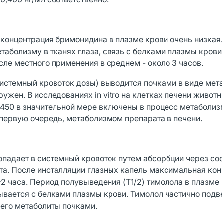
 концентрация бримонидина в плазме крови очень низкая
таболизму в тканях глаза, связь с белками плазмы крови
сле местного применения в среднем - около 3 часов.
истемный кровоток дозы) выводится почками в виде мет
ужен. В исследованиях in vitro на клетках печени животн
Р450 в значительной мере включены в процесс метаболиз
 первую очередь, метаболизмом препарата в печени.
опадает в системный кровоток путем абсорбции через со
кта. После инсталляции глазных капель максимальная ко
1-2 часа. Период полувыведения (T1/2) тимолола в плазме
зывается с белками плазмы крови. Тимолол частично подв
 его метаболиты почками.