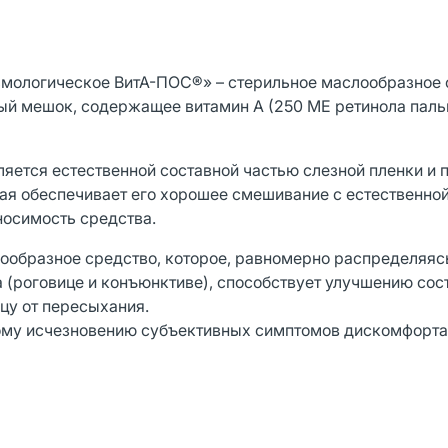
ологическое ВитА-ПОС®» – стерильное маслообразное 
й мешок, содержащее витамин А (250 МЕ ретинола пальми
ляется естественной составной частью слезной пленки и 
я обеспечивает его хорошее смешивание с естественной
осимость средства.
ообразное средство, которое, равномерно распределяяс
 (роговице и конъюнктиве), способствует улучшению сос
цу от пересыхания.
ому исчезновению субъективных симптомов дискомфорта