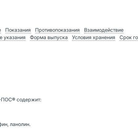
е
Показания
Противопоказания
Взаимодействие
е указания
Форма выпуска
Условия хранения
Срок г
А-ПОС
®
содержит:
ин, ланолин.