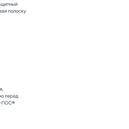
защитный
ивая полоску
я,
но перед
тА-ПОС®