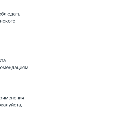
соблюдать
инского
ота
екомендациям
применения
жалуйста,