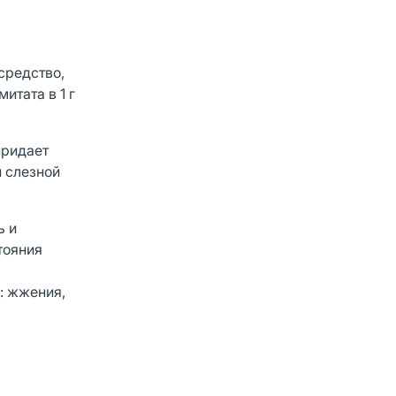
средство,
тата в 1 г
придает
 слезной
ь и
тояния
: жжения,