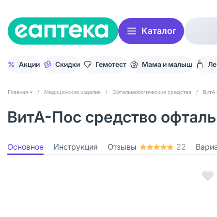
Каталог
Акции
Скидки
Гемотест
Мама и малыш
Ле
Главная
/
Медицинские изделия
/
Офтальмологические средства
/
ВитА
ВитА-Пос средство офталь
Основное
Инструкция
Отзывы
22
Вари