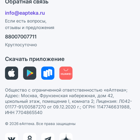
Обратная связь
Ответы на вопросы
Отзывы
Лицензия
info@eapteka.ru
Блог
Программа СберСпасибо
Реклама на сайте
Если есть вопросы,
отзывы и предложения
Политика конфиденциальности
Ваши товары на ЕАПТЕКЕ
88007007711
Пользовательское соглашение
Сотрудничество для аптек
Круглосуточно
Политика рекомендаций
СМИ о нас
Скачать приложение
Этика и соответствие
Политика в отношении обработки персональных данных
Общество с ограниченной ответственностью «еАптека»;
Адрес: Москва, Фрунзенская набережная, дом 42,
цокольный этаж, помещение I, комната 2; Лицензия: Л042-
01177-91/00587270 от 09.12.2020 г.; ОГРН: 1147746631988,
ИНН 7704865540
© 2026 eАптека. Все права защищены