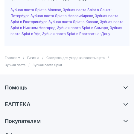
Зубная паста Splat в Москве
,
Зубная паста Splat в Санкт-
Петербург
,
Зубная паста Splat в Новосибирске
,
Зубная паста
Splat в Екатеринбург
,
Зубная паста Splat в Казани
,
Зубная паста
Splat в Нижнем Новгород
,
Зубная паста Splat в Самаре
,
Зубная
паста Splat в Уфе
,
Зубная паста Splat в Ростове-на-Дону
Главная
/
Гигиена
/
Средства для ухода за полостью рта
/
Зубная паста
/
Зубная паста Splat
Помощь
Доставка
ЕАПТЕКА
Самовывоз из аптек
О компании
Обмен и возврат
Покупателям
Карьера
Что с моим заказом?
Оплата
Поставщики