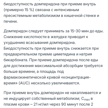
биодоступность домперидона при приеме внутрь
(примерно 15 %) связана с интенсивным
пресистемным метаболизмом в кишечной стенке и
печени.
Домперидон следует принимать за 15-30 мин до еды.
Снижение кислотности в желудке приводит к
ухудшению всасывания домперидона.
Биодоступность при приеме внутрь снижается при
предварительном приеме циметидина и натрия
бикарбоната. При приеме домперидона после еды
для достижения максимальной абсорбции требуется
больше времени, а площадь под
фармакокинетической кривой «концентрация-
время» (AUC) несколько увеличивается.
При приеме внутрь домперидон не накапливается и
не индуцирует собственный метаболизм; C
в
max
плазме крови ‒ 21 нг/мл через 90 минут после 2