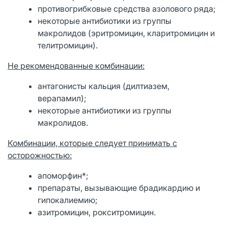
противогрибковые средства азолового ряда;
некоторые антибиотики из группы
макролидов (эритромицин, кларитромицин и
телитромицин).
Не рекомендованные комбинации:
антагонисты кальция (дилтиазем,
верапамил);
некоторые антибиотики из группы
макролидов.
Комбинации, которые следует принимать с
осторожностью:
апоморфин*;
препараты, вызывающие брадикардию и
гипокалиемию;
азитромицин, рокситромицин.