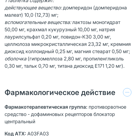
1 таблетка содержит:
действующее вещество:
домперидон (домперидона
малеат) 10,0 (12,73) мг;
вспомогательные вещества:
лактозы моногидрат
50,00 мг, крахмал кукурузный 10,00 мг, натрия
лаурилсульфат 0,20 мг, повидон-К30 3,00 мг,
целлюлоза микрокристаллическая 23,32 мг, кремния
диоксид коллоидный 0,25 мг, магния стеарат 0,50 мг;
оболочка
(гипромеллоза 2,80 мг, пропиленгликоль
0,30 мг, тальк 0,70 мг, титана диоксид Е171 1,20 мг).
Фармакологическое действие
Фармакотерапевтическая группа:
противорвотное
средство - дофаминовых рецепторов блокатор
центральный
Код АТХ:
A03FА03