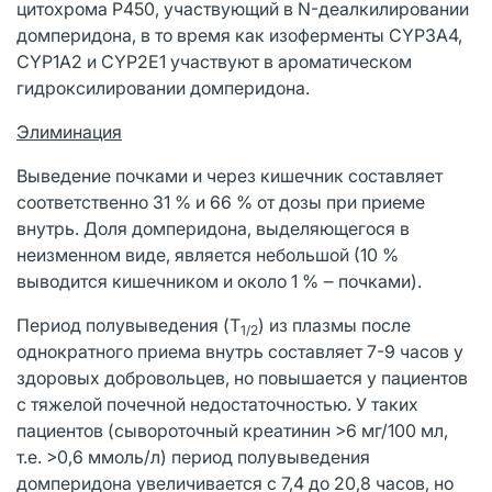
цитохрома P450, участвующий в N-деалкилировании
домперидона, в то время как изоферменты CYP3A4,
CYP1A2 и CYP2E1 участвуют в ароматическом
гидроксилировании домперидона.
Элиминация
Выведение почками и через кишечник составляет
соответственно 31 % и 66 % от дозы при приеме
внутрь. Доля домперидона, выделяющегося в
неизменном виде, является небольшой (10 %
выводится кишечником и около 1 % ‒ почками).
Период полувыведения (T
) из плазмы после
1/2
однократного приема внутрь составляет 7-9 часов у
здоровых добровольцев, но повышается у пациентов
с тяжелой почечной недостаточностью. У таких
пациентов (сывороточный креатинин >6 мг/100 мл,
т.е. >0,6 ммоль/л) период полувыведения
домперидона увеличивается с 7,4 до 20,8 часов, но