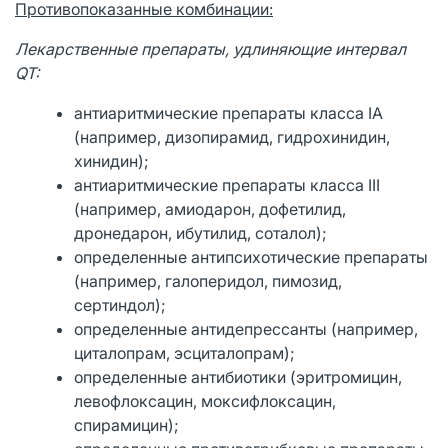
Противопоказанные комбинации:
Лекарственные препараты, удлиняющие интервал
QT
:
антиаритмические препараты класса IA
(например, дизопирамид, гидрохинидин,
хинидин);
антиаритмические препараты класса III
(например, амиодарон, дофетилид,
дронедарон, ибутилид, соталол);
определенные антипсихотические препараты
(например, галоперидол, пимозид,
сертиндол);
определенные антидепрессанты (например,
циталопрам, эсциталопрам);
определенные антибиотики (эритромицин,
левофлоксацин, моксифлоксацин,
спирамицин);