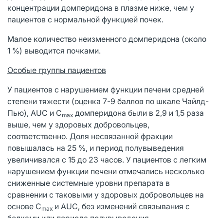
концентрации домперидона в плазме ниже, чем у
пациентов с нормальной функцией почек.
Малое количество неизменного домперидона (около
1 %) выводится почками.
Особые группы пациентов
У пациентов с нарушением функции печени средней
степени тяжести (оценка 7-9 баллов по шкале Чайлд-
Пью), AUC и C
домперидона были в 2,9 и 1,5 раза
max
выше, чем у здоровых добровольцев,
соответственно. Доля несвязанной фракции
повышалась на 25 %, и период полувыведения
увеличивался с 15 до 23 часов. У пациентов с легким
нарушением функции печени отмечались несколько
сниженные системные уровни препарата в
сравнении с таковыми у здоровых добровольцев на
основе C
и AUC, без изменений связывания с
max
белками или периода полувыведения.