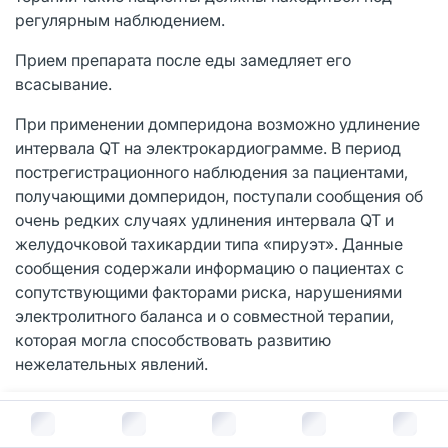
регулярным наблюдением.
Прием препарата после еды замедляет его
всасывание.
При применении домперидона возможно удлинение
интервала QT на электрокардиограмме. В период
пострегистрационного наблюдения за пациентами,
получающими домперидон, поступали сообщения об
очень редких случаях удлинения интервала QT и
желудочковой тахикардии типа «пируэт». Данные
сообщения содержали информацию о пациентах с
сопутствующими факторами риска, нарушениями
электролитного баланса и о совместной терапии,
которая могла способствовать развитию
нежелательных явлений.
Эпидемиологические исследования
В корзину за
356
руб.
продемонстрировали, что применение домперидона