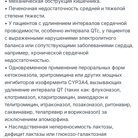
• Механическая обструкция кишечника.
• Печеночная недостаточность средней и тяжелой
степени тяжести.
• У пациентов с удлинением интервалов сердечной
проводимости, особенно интервала QTc, у пациентов
с выраженными нарушениями электролитного
баланса или сопутствующими заболеваниями сердца,
например, хронической сердечной
недостаточностью.
• Одновременное применение пероральных форм
кетоконазола, эритромицина или других мощных
ингибиторов изофермента CYP3A4, вызывающих
удлинение интервала QT (таких как: флуконазол,
клотримазол, кларитромицин, амиодарон и
телитромицин, итраконазол, позаконазол, ритонавир,
саквинавир, телапревир и вориконазол) за
исключением апоморфина.
• Наследственная непереносимость лактозы,
дефицит лактазы или глюкозо-галактозная