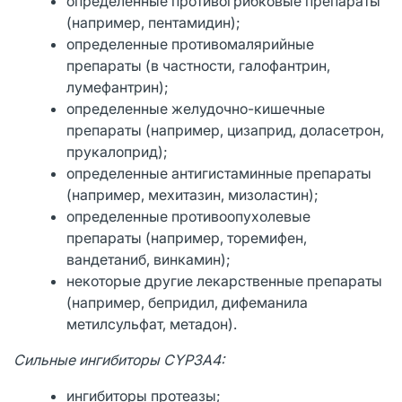
определенные противогрибковые препараты
(например, пентамидин);
определенные противомалярийные
препараты (в частности, галофантрин,
лумефантрин);
определенные желудочно-кишечные
препараты (например, цизаприд, доласетрон,
прукалоприд);
определенные антигистаминные препараты
(например, мехитазин, мизоластин);
определенные противоопухолевые
препараты (например, торемифен,
вандетаниб, винкамин);
некоторые другие лекарственные препараты
(например, бепридил, дифеманила
метилсульфат, метадон).
Сильные ингибиторы
CYP
3
A
4:
ингибиторы протеазы;