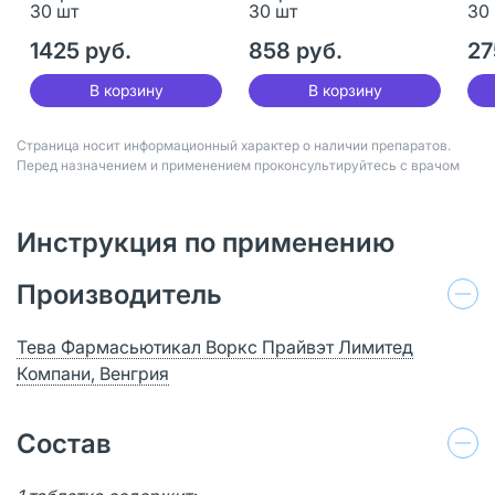
30 шт
30 шт
30
1425 руб.
858 руб.
27
В корзину
В корзину
Страница носит информационный характер о наличии препаратов.
Перед назначением и применением проконсультируйтесь с врачом
Инструкция по применению
Производитель
Тева Фармасьютикал Воркс Прайвэт Лимитед
Компани, Венгрия
Состав