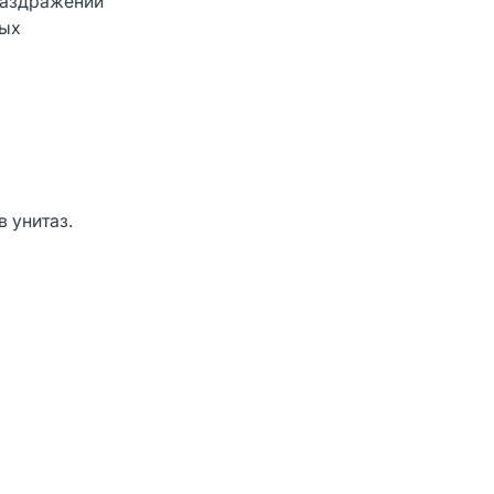
раздражений
ных
 унитаз.