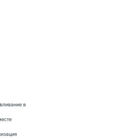
авливание в
месте
лизация