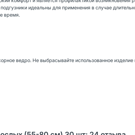
сокий комфорт и является профилактикой возникновения 
 подгузники идеальны для применения в случае длитель
е время.
орное ведро. Не выбрасывайте использованное изделие в
рослых (55-80 см) 30 шт: 24 отзыва