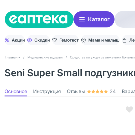
Каталог
Акции
Скидки
Гемотест
Мама и малыш
Ле
Главная
/
Медицинские изделия
/
Средства по уходу за лежачими больны
Seni Super Small подгузни
Основное
Инструкция
Отзывы
24
Вари