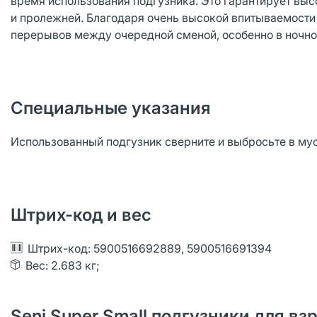
время использования подгузника. Это гарантирует вы
и пролежней. Благодаря очень высокой впитываемости
перерывов между очередной сменой, особенно в ночно
Специальные указания
Использованный подгузник сверните и выбросьте в мус
Штрих-код и вес
Штрих-код: 5900516692889, 5900516691394
Вес: 2.683 кг;
Seni Super Small подгузники для вз