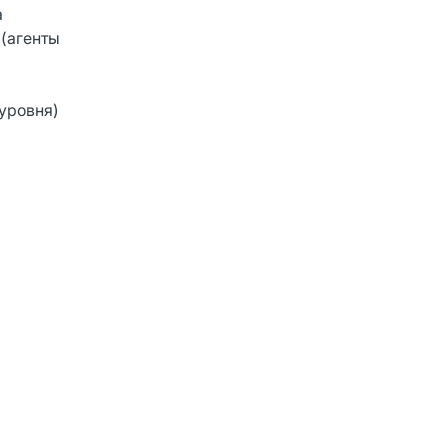
а
 (агенты
 уровня)