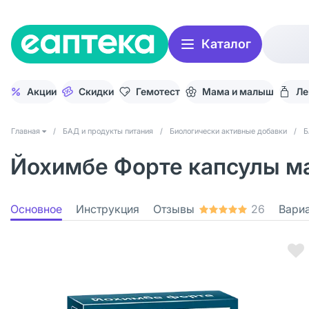
Каталог
Акции
Скидки
Гемотест
Мама и малыш
Ле
Главная
/
БАД и продукты питания
/
Биологически активные добавки
/
Б
Йохимбе Форте капсулы ма
Основное
Инструкция
Отзывы
26
Вари