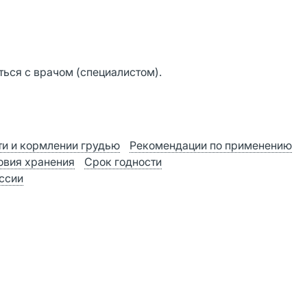
ься с врачом (специалистом).
и и кормлении грудью
Рекомендации по применению
овия хранения
Срок годности
оссии