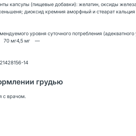
нты капсулы (пищевые добавки): желатин, оксиды желез
т женьшеня; диоксид кремния аморфный и стеарат кальция
омендуемого уровня суточного потребления (адекватного
д 70 мг4,5 мг —
-21428156-14
ормлении грудью
 с врачом.