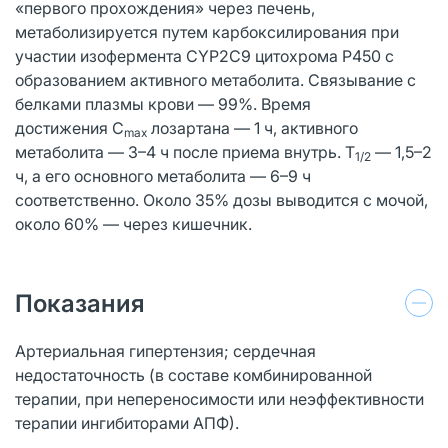
«первого прохождения» через печень,
метаболизируется путем карбоксилирования при
участии изофермента CYP2С9 цитохрома Р450 с
образованием активного метаболита. Связывание с
белками плазмы крови — 99%. Время
достижения C
лозартана — 1 ч, активного
max
метаболита — 3–4 ч после приема внутрь. T
— 1,5–2
1/2
ч, а его основного метаболита — 6–9 ч
соответственно. Около 35% дозы выводится с мочой,
около 60% — через кишечник.
Показания
Артериальная гипертензия; сердечная
недостаточность (в составе комбинированной
терапии, при непереносимости или неэффективности
терапии ингибиторами АПФ).