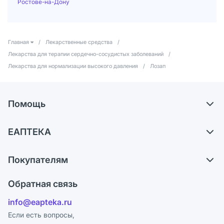
Ростове-на-Дону
Главная
/
Лекарственные средства
/
Лекарства для терапии сердечно-сосудистых заболеваний
/
Лекарства для нормализации высокого давления
/
Лозап
Помощь
Доставка
ЕАПТЕКА
Самовывоз из аптек
О компании
Обмен и возврат
Покупателям
Карьера
Что с моим заказом?
Оплата
Поставщики
Обратная связь
Ответы на вопросы
Отзывы
Лицензия
info@eapteka.ru
Блог
Программа СберСпасибо
Реклама на сайте
Если есть вопросы,