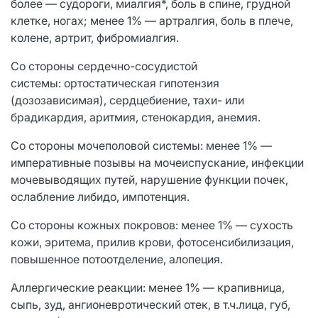
более — судороги, миалгия*, боль в спине, грудной
клетке, ногах; менее 1% — артралгия, боль в плече,
колене, артрит, фибромиалгия.
Со стороны сердечно-сосудистой
системы: ортостатическая гипотензия
(дозозависимая), сердцебиение, тахи- или
брадикардия, аритмия, стенокардия, анемия.
Со стороны мочеполовой системы: менее 1% —
императивные позывы на мочеиспускание, инфекции
мочевыводящих путей, нарушение функции почек,
ослабление либидо, импотенция.
Со стороны кожных покровов: менее 1% — сухость
кожи, эритема, прилив крови, фотосенсибилизация,
повышенное потоотделение, алопеция.
Аллергические реакции: менее 1% — крапивница,
сыпь, зуд, ангионевротический отек, в т.ч.лица, губ,