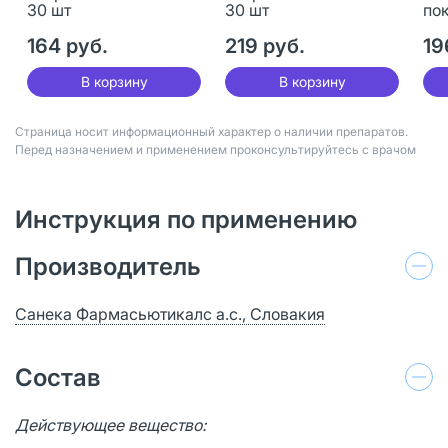
30 шт
30 шт
пок
30
164 руб.
219 руб.
19
В корзину
В корзину
Страница носит информационный характер о наличии препаратов.
Перед назначением и применением проконсультируйтесь с врачом
Инструкция по применению
Производитель
Санека Фармасьютикалс а.с., Словакия
Состав
Действующее вещество: