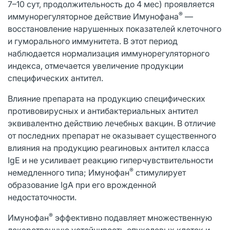
7–10 сут, продолжительность до 4 мес) проявляется
®
иммунорегуляторное действие Имунофана
—
восстановление нарушенных показателей клеточного
и гуморального иммунитета. В этот период
наблюдается нормализация иммунорегуляторного
индекса, отмечается увеличение продукции
специфических антител.
Влияние препарата на продукцию специфических
противовирусных и антибактериальных антител
эквивалентно действию лечебных вакцин. В отличие
от последних препарат не оказывает существенного
влияния на продукцию реагиновых антител класса
IgE и не усиливает реакцию гиперчувствительности
®
немедленного типа; Имунофан
стимулирует
образование IgA при его врожденной
недостаточности.
®
Имунофан
эффективно подавляет множественную
лекарственную устойчивость опухолевых клеток и