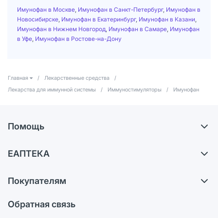
Имунофан в Москве
,
Имунофан в Санкт-Петербург
,
Имунофан в
Новосибирске
,
Имунофан в Екатеринбург
,
Имунофан в Казани
,
Имунофан в Нижнем Новгород
,
Имунофан в Самаре
,
Имунофан
в Уфе
,
Имунофан в Ростове-на-Дону
Главная
/
Лекарственные средства
/
Лекарства для иммунной системы
/
Иммуностимуляторы
/
Имунофан
Помощь
Доставка
ЕАПТЕКА
Самовывоз из аптек
О компании
Обмен и возврат
Покупателям
Карьера
Что с моим заказом?
Оплата
Поставщики
Обратная связь
Ответы на вопросы
Отзывы
Лицензия