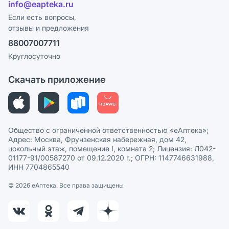
info@eapteka.ru
Блог
Программа СберСпасибо
Реклама на сайте
Если есть вопросы,
отзывы и предложения
Политика конфиденциальности
Ваши товары на ЕАПТЕКЕ
88007007711
Пользовательское соглашение
Сотрудничество для аптек
Круглосуточно
Политика рекомендаций
СМИ о нас
Скачать приложение
Этика и соответствие
Политика в отношении обработки персональных данных
Общество с ограниченной ответственностью «еАптека»;
Адрес: Москва, Фрунзенская набережная, дом 42,
цокольный этаж, помещение I, комната 2; Лицензия: Л042-
01177-91/00587270 от 09.12.2020 г.; ОГРН: 1147746631988,
ИНН 7704865540
© 2026 eАптека. Все права защищены