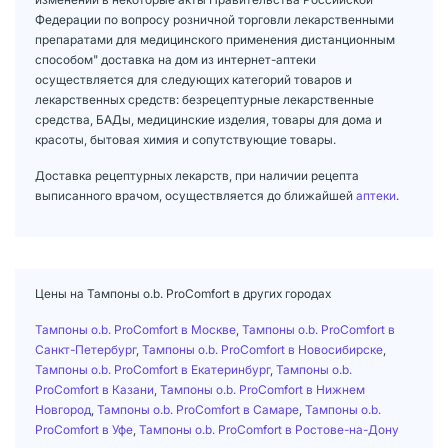
Федерации по вопросу розничной торговли лекарственными
препаратами для медицинского применения дистанционным
способом" доставка на дом из интернет-аптеки
осуществляется для следующих категорий товаров и
лекарственных средств: безрецептурные лекарственные
средства, БАДы, медицинские изделия, товары для дома и
красоты, бытовая химия и сопутствующие товары.
Доставка рецептурных лекарств, при наличии рецепта
выписанного врачом, осуществляется до ближайшей
аптеки
.
Цены на Тампоны o.b. ProComfort в других городах
Тампоны o.b. ProComfort в Москве
,
Тампоны o.b. ProComfort в
Санкт-Петербург
,
Тампоны o.b. ProComfort в Новосибирске
,
Тампоны o.b. ProComfort в Екатеринбург
,
Тампоны o.b.
ProComfort в Казани
,
Тампоны o.b. ProComfort в Нижнем
Новгород
,
Тампоны o.b. ProComfort в Самаре
,
Тампоны o.b.
ProComfort в Уфе
,
Тампоны o.b. ProComfort в Ростове-на-Дону