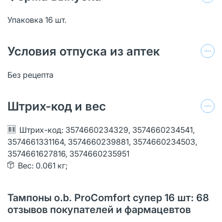
Упаковка 16 шт.
Условия отпуска из аптек
Без рецепта
Штрих-код и вес
Штрих-код: 3574660234329, 3574660234541,
3574661331164, 3574660239881, 3574660234503,
3574661627816, 3574660235951
Вес: 0.061 кг;
Тампоны o.b. ProComfort супер 16 шт: 68
отзывов покупателей и фармацевтов