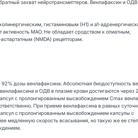
братный захват нейротрансмиттеров. Венлафаксин и ОД
холинергическим, гистаминовым (Н1) и a1-адренергичес
т активность МАО. Не обладает сродством к опиатным,
-аспартатным (NMDA) рецепторам.
е 92% дозы венлафаксина. Абсолютная биодоступность в
венлафаксина и ОДВ в плазме крови достигаются через 2
 капсул с пролонгированным высвобождением Сmax венл
оответственно. При приеме венлафаксина в равных суточн
капсул с пролонгированным высвобождением капсулы с
 медленную скорость всасывания, но такую же ее степе
ождением.