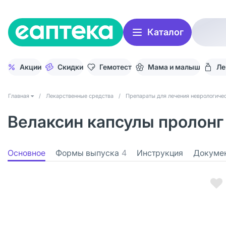
Каталог
Акции
Скидки
Гемотест
Мама и малыш
Ле
Главная
/
Лекарственные средства
/
Препараты для лечения неврологичес
Велаксин капсулы пролонг 
Основное
Формы выпуска
4
Инструкция
Докуме