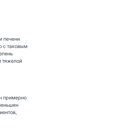
и печени
ю с таковым
епень
и тяжелой
ен примерно
уменьшен
иентов,