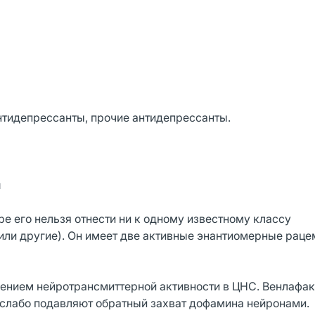
нтидепрессанты, прочие антидепрессанты.
ы
е его нельзя отнести ни к одному известному классу
 или другие). Он имеет две активные энантиомерные рац
ением нейротрансмиттерной активности в ЦНС. Венлафак
лабо подавляют обратный захват дофамина нейронами.