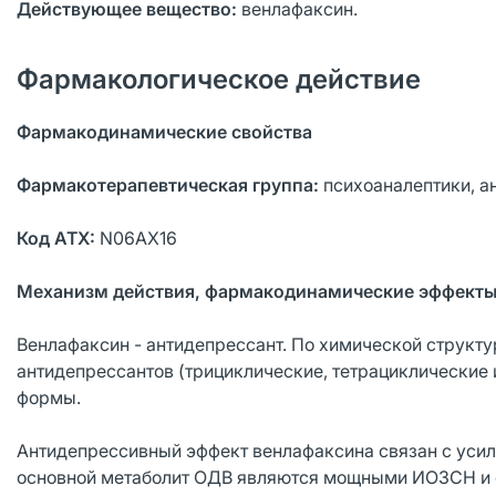
Действующее вещество:
венлафаксин.
Фармакологическое действие
Фармакодинамические свойства
Фармакотерапевтическая группа:
психоаналептики, а
Код АТХ:
N06AX16
Механизм действия, фармакодинамические эффект
Венлафаксин - антидепрессант. По химической структур
антидепрессантов (трициклические, тетрациклические
формы.
Антидепрессивный эффект венлафаксина связан с усил
основной метаболит ОДВ являются мощными ИОЗСН и с