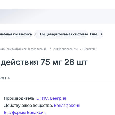
чебная косметика
Пищеварительная система
Ещё
ких, психиатрических заболеваний
/
Антидепрессанты
/
Велаксин
действия 75 мг 28 шт
нты
4
Производитель:
ЭГИС, Венгрия
Действующее вещество:
Венлафаксин
Все формы Велаксин