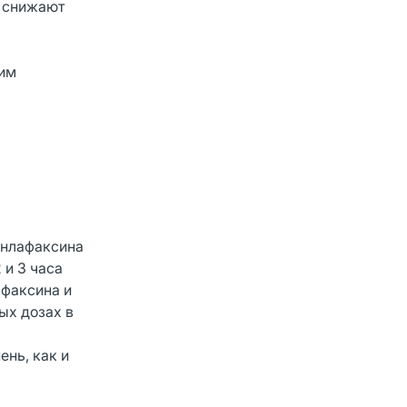
В снижают
ким
енлафаксина
 и 3 часа
афаксина и
ых дозах в
нь, как и