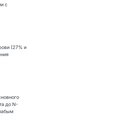
и с
рови (27% и
ения
сновного
та до N-
слабым