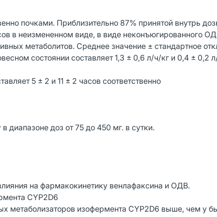
енно почками. Приблизительно 87% принятой внутрь до
сов в неизмененном виде, в виде неконъюгированного ОД
ивных метаболитов. Среднее значение ± стандартное от
сном состоянии составляет 1,3 ± 0,6 л/ч/кг и 0,4 ± 0,2 л
вляет 5 ± 2 и 11 ± 2 часов соответственно
диапазоне доз от 75 до 450 мг. в сутки.
 влияния на фармакокинетику венлафаксина и ОДВ.
ермента CYP2D6
ных метаболизаторов изофермента CYP2D6 выше, чем у б