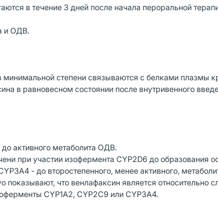
ются в течение 3 дней после начала пероральной терапи
а и ОДВ.
в минимальной степени связываются с белками плазмы к
ина в равновесном состоянии после внутривенного введ
 до активного метаболита ОДВ.
чени при участии изофермента CYP2D6 до образования о
CYP3A4 - до второстепенного, менее активного, метаболи
vo показывают, что венлафаксин является относительно 
зоферменты CYP1A2, CYP2C9 или CYP3A4.