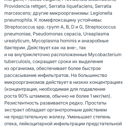
Providencia rettgeri, Serratia liquefaciens, Serratia
marcescens; другие микроорганизмы: Legionella
pneumophila. К ломефлоксацину устойчивы:
Streptococcus spp. групп A, В, D и G, Streptococcus
pneumoniae, Pseudomonas cepacia, Ureaplasma
urealyticum, Mycoplasma hominis и анаэробные
бактерии. Действует как на вне-, так
и на внутриклеточно расположенные Mycobacterium
tuberculosis, сокращает сроки их выделения
из организма, обеспечивает более быстрое
рассасывание инфильтратов. На большинство
микроорганизмов действует в низких концентрациях
(концентрация, необходимая для подавления
роста 90% штаммов, обычно не более 1 мкг/мл).
Резистентность развивается редко. Простаты
экстракт обладает органотропным действием
на предстательную железу. Уменьшает степень
отека, лейкоцитарной инфильтрации предстательной