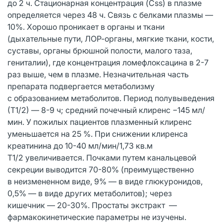
до 2 ч. Стационарная концентрация (Css) в плазме
определяется через 48 ч. Связь с белками плазмы —
10%. Хорошо проникает в органы и ткани
(дыхательные пути, ЛОР-органы, мягкие ткани, кости,
суставы, органы брюшной полости, малого таза,
гениталии), где концентрация ломефлоксацина в 2-7
раз выше, чем в плазме. Незначительная часть
препарата подвергается метаболизму
с образованием метаболитов. Период полувыведения
(Т1/2) — 8-9 ч; средний почечный клиренс −145 мл/
мин. У пожилых пациентов плазменный клиренс
уменьшается на 25 %. При снижении клиренса
креатинина до 10-40 мл/мин/1,73 кв.м
Т1/2 увеличивается. Почками путем канальцевой
секреции выводится 70-80% (преимущественно
в неизмененном виде, 9% — в виде глюкуронидов,
0,5% — в виде других метаболитов); через
кишечник — 20-30%. Простаты экстракт —
фармакокинетические параметры не изучены.