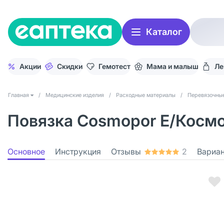
Каталог
Акции
Скидки
Гемотест
Мама и малыш
Ле
Главная
/
Медицинские изделия
/
Расходные материалы
/
Перевязочны
Повязка Cosmopor Е/Космоп
Основное
Инструкция
Отзывы
2
Вариа