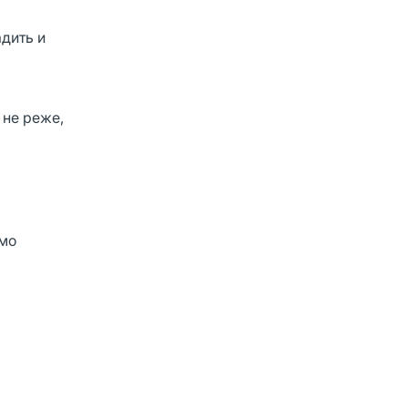
адить и
 не реже,
имо