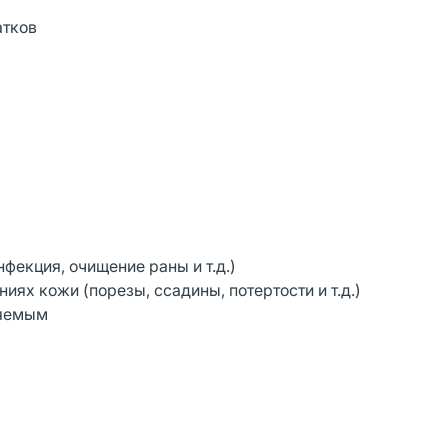
атков
фекция, очищение раны и т.д.)
ях кожи (порезы, ссадины, потертости и т.д.)
ляемым