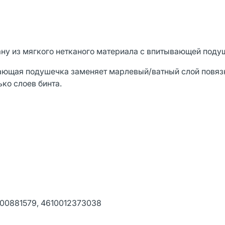
ану из мягкого нетканого материала с впитывающей поду
вающая подушечка заменяет марлевый/ватный слой повязк
ко слоев бинта.
00881579, 4610012373038