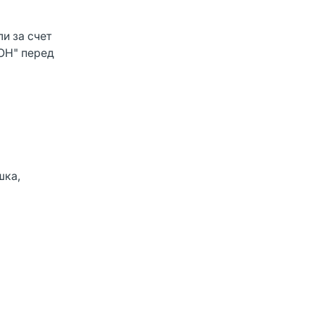
и за счет
ОН" перед
шка,