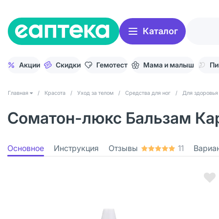
Каталог
Акции
Скидки
Гемотест
Мама и малыш
Пи
Главная
/
Красота
/
Уход за телом
/
Средства для ног
/
Для здоровья
Соматон-люкс Бальзам Кар
Основное
Инструкция
Отзывы
11
Вариа