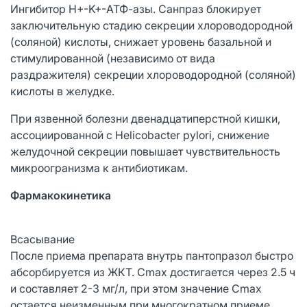
Ингибитор H+-K+-АТФ-азы. Санпраз блокирует
заключительную стадию секреции хлороводородной
(соляной) кислоты, снижает уровень базальной и
стимулированной (независимо от вида
раздражителя) секреции хлороводородной (соляной)
кислоты в желудке.
При язвенной болезни двенадцатиперстной кишки,
ассоциированной с Helicobacter pylori, снижение
желудочной секреции повышает чувствительность
микроогранизма к антибиотикам.
Фармакокинетика
Всасывание
После приема препарата внутрь пантопразол быстро
абсорбируется из ЖКТ. Cmax достигается через 2.5 ч
и составляет 2-3 мг/л, при этом значение Cmax
остается неизменным при многократном приеме.