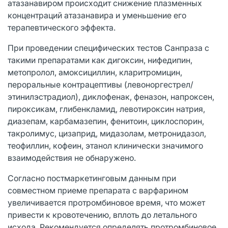
атазанавиром происходит снижение плазменных
концентраций атазанавира и уменьшение его
терапевтического эффекта.
При проведении специфических тестов Санпраза с
такими препаратами как дигоксин, нифедипин,
метопролол, амоксициллин, кларитромицин,
пероральные контрацептивы (левоноргестрел/
этинилэстрадиол), диклофенак, феназон, напроксен,
пироксикам, глибенкламид, левотироксин натрия,
диазепам, карбамазепин, фенитоин, циклоспорин,
такролимус, цизаприд, мидазолам, метронидазол,
теофиллин, кофеин, этанол клинически значимого
взаимодействия не обнаружено.
Согласно постмаркетинговым данным при
совместном приеме препарата с варфарином
увеличивается протромбиновое время, что может
привести к кровотечению, вплоть до летального
исхода. Рекомендуется определять протромбиновое