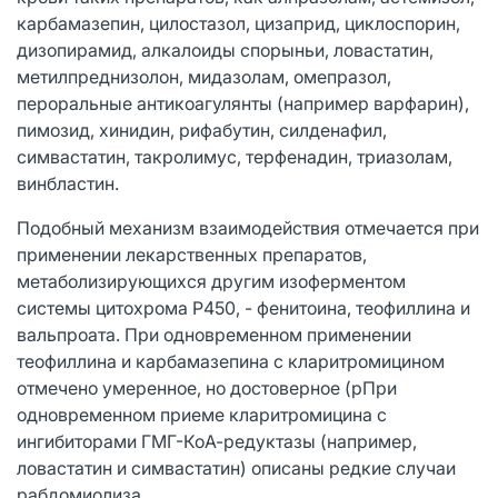
карбамазепин, цилостазол, цизаприд, циклоспорин,
дизопирамид, алкалоиды спорыньи, ловастатин,
метилпреднизолон, мидазолам, омепразол,
пероральные антикоагулянты (например варфарин),
пимозид, хинидин, рифабутин, силденафил,
симвастатин, такролимус, терфенадин, триазолам,
винбластин.
Подобный механизм взаимодействия отмечается при
применении лекарственных препаратов,
метаболизирующихся другим изоферментом
системы цитохрома P450, - фенитоина, теофиллина и
вальпроата. При одновременном применении
теофиллина и карбамазепина с кларитромицином
отмечено умеренное, но достоверное (рПри
одновременном приеме кларитромицина с
ингибиторами ГМГ-КоА-редуктазы (например,
ловастатин и симвастатин) описаны редкие случаи
рабдомиолиза.