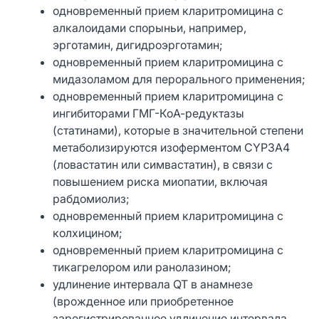
одновременный прием кларитромицина с
алкалоидами спорыньи, например,
эрготамин, дигидроэрготамин;
одновременный прием кларитромицина с
мидазоламом для перорального применения;
одновременный прием кларитромицина с
ингибиторами ГМГ-КоА-редуктазы
(статинами), которые в значительной степени
метаболизируются изоферментом CYP3A4
(ловастатин или симвастатин), в связи с
повышением риска миопатии, включая
рабдомиолиз;
одновременный прием кларитромицина с
колхицином;
одновременный прием кларитромицина с
тикагрелором или ранолазином;
удлинение интервала QT в анамнезе
(врожденное или приобретенное
зарегистрированное удлинение интервала