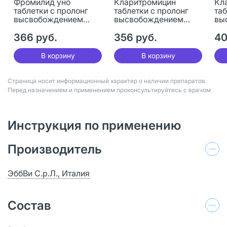
Фромилид уно
Кларитромицин
Кл
таблетки с пролонг
таблетки с пролонг
таб
высвобождением
высвобождением
вы
покрыт.плен.об. 500
покрыт.плен.об. 500
пок
мг 7 шт
366 руб.
мг 7 шт
356 руб.
мг 
40
В корзину
В корзину
Страница носит информационный характер о наличии препаратов.
Перед назначением и применением проконсультируйтесь с врачом
Инструкция по применению
Производитель
ЭббВи С.р.Л., Италия
Состав