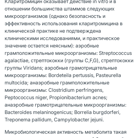
Кларитромицин оказывает действие in vitro и в
отношении большинства штаммов следующих
микроорганизмов (однако безопасность и
эффективность использования кларитромицина в
клинической практике не подтверждена
клиническими исследованиями, и практическое
значение остается неясным): аэробные
грамположительные микроорганизмы: Streptococcus
agalactiae, стрептококки (группы C,F,G), стрептококки
группы Viridans; аэробные грамотрицательные
микроорганизмы: Bordeteila pertussis, Pasteurella
multocida; анаэробные грамположительные
микроорганизмы: Сlostridium perfringens,
Peptococcus niger, Propionibacterium acnes;
анаэробные грамотрицательные микроорганизмы:
Bacteroides melaninogenicus; Borrelia burgdorferi,
Treponema pallidum, Campylobacter jejuni.
Микробиологическая активность метаболита такая