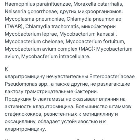
Haemophilus parainftuenzae, Moraxella catarrhalis,
Neisseria gonorrhoeae; других микроорганизмов:
Mycoplasma pneumoniae, Chlamydia pneumoniae
(TWAR), Chlamydia trachomatis, микобактерии
Mycobacterium leprae, Mycobacterium kansasii,
Mycobacterium chelonae, Mycobacterium fortuitum,
Mycobacterium avium complex (MAC): Mycobacterium
avium, Mycobacferium intracellulare.
К
кларитромицину нечувствительны Enterobacteriaceae,
Pseudomonas spp., а также другие, не разлагающие
лактозу грамотрицательные бактерии.
Продукция b-лактамазы не оказывает влияния на
активность кларитромицина. Большинство штаммов
стафилококков, резистентных к метициллину и
оксациллину, обладает устойчивостью и к
кларитромицину.