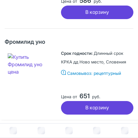
586
Цена от
руб.
В корзину
Фромилид уно
Длинный срок
КРКА дд Ново место, Словения
Самовывоз: рецептурный
651
Цена от
руб.
В корзину
В корзину за
664
руб.
Кларитромицин