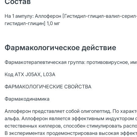
Состав
На 1 ампулу: Аллоферон [Гистидил-глицил-валил-серил
гистидил-глицин] 1,0 мг
Фармакологическое действие
Фармакотерапевтическая группа: противовирусное, 
Код ATX J05AX, L03A
ФАРМАКОЛОГИЧЕСКИЕ СВОЙСТВА
Фармакодинамика
Аллоферон представляет собой олигопептид. По харак
альфа. Аллоферон является эффективным индуктором 
естественных киллеров, способен стимулировать расп
В экспериментах продемонстрирована высокая эффекти