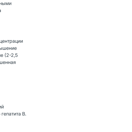
нными
а
нцентрации
вышение
е (2-2,5
ышенная
ий
гепатита В.