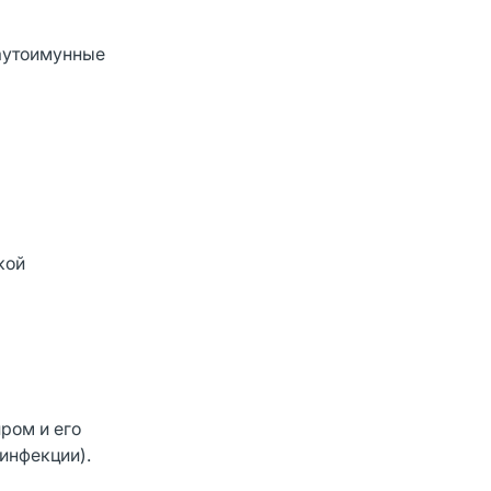
 аутоимунные
кой
ром и его
инфекции).