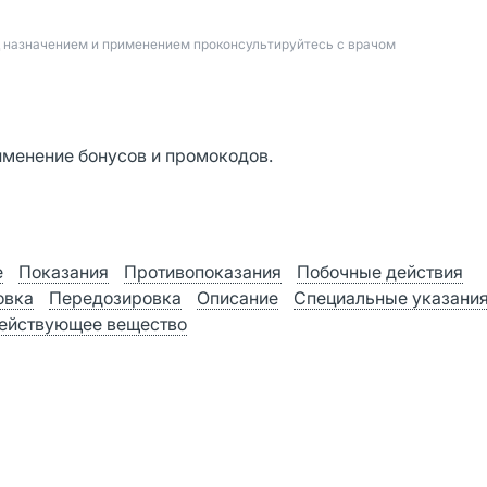
д назначением и применением проконсультируйтесь с врачом
именение бонусов и промокодов.
е
Показания
Противопоказания
Побочные действия
овка
Передозировка
Описание
Специальные указани
ействующее вещество