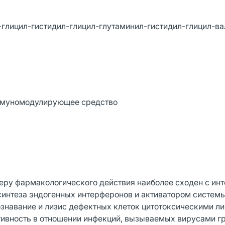
-глицил-гистидил-глицил-глутаминил-гистидил-глицил-ва
иммуномодулирующее средство
теру фармакологического действия наиболее сходен с и
синтеза эндогенных интерферонов и активатором систем
ознавание и лизис дефектных клеток цитотоксическими л
вность в отношении инфекций, вызываемых вирусами гри