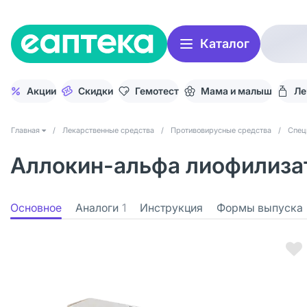
Каталог
Акции
Скидки
Гемотест
Мама и малыш
Ле
Главная
/
Лекарственные средства
/
Противовирусные средства
/
Спец
Аллокин-альфа лиофилизат 
Основное
Аналоги
1
Инструкция
Формы выпуска