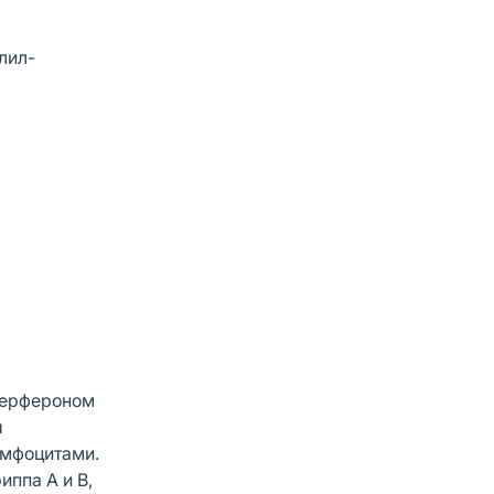
лил-
нтерфероном
ы
имфоцитами.
ппа А и В,