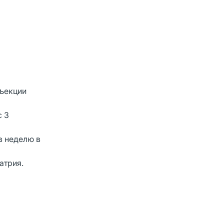
нъекции
с 3
в неделю в
атрия.