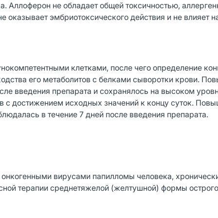
века. Аллоферон не обладает общей токсичностью, аллерге
е оказывает эмбриотоксического действия и не влияет н
унокомпетентными клетками, после чего определение ко
ходства его метаболитов с белками сыворотки крови. По
сле введения препарата и сохранялось на высоком уровн
ов с достижением исходных значений к концу суток. Пов
людалась в течение 7 дней после введения препарата.
 онкогенными вирусами папилломы человека, хроническ
ксной терапии среднетяжелой (желтушной) формы острого 