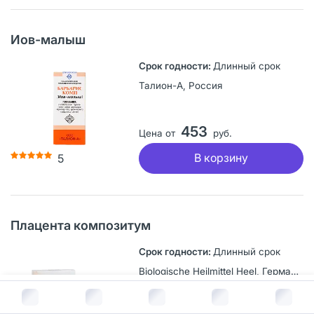
Иов-малыш
Длинный срок
Талион-А, Россия
453
Цена от
руб.
В корзину
5
Плацента композитум
Длинный срок
Biologische Heilmittel Heel, Германия
В корзину за
1 335
руб.
Самовывоз: рецептурный