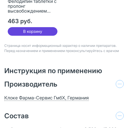
Фелодипин таблетки с
пролонг
высвобождением
покрыт.плен.об. 2,5 мг
30 шт
463 руб.
В корзину
Страница носит информационный характер о наличии препаратов.
Перед назначением и применением проконсультируйтесь с врачом
Инструкция по применению
Производитель
Клоке Фарма-Сервис ГмбХ, Германия
Состав