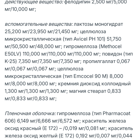
действующее вещество:
фелодипин 2,500 мг/5,000
мг/10,000 мг;
вспомогательные вещества:
лактозы моногидрат
25,200 мг/23,950 мг/21,450 мг; целлюлоза
микрокристаллическая (тип Avicel PH 101) 51,750
мг/50,500 мг/48,000 мг; гипромеллоза (Methocel
E50LV) 110,000 мг/110,000 мг/110,000 мг; повидон (тип
K-25) 7,350 мг/7,350 мг/7,350 мг; пропилгаллат 0,067
мг/0,067 мг/0,067 мг; целлюлоза
микрокристаллическая (тип Emcocel 90 M) 8,000
мг/8,000 мг/8,000 мг; кремния диоксид коллоидный
1,300 мг/1,300 мг/1,300 мг; магния стеарат 0,833
мг/0,833 мг/0,833 мг;
Пленочная оболочка:
гипромеллоза (тип Pharmacoat
606) 6,149 мг/6,666 мг/6,572 мг; краситель железа
оксид красный (Е 172) – /0,019 мг/0,081 мг; краситель
железа оксид желтый (E 172) 0,192 мг/0,007 мг/0,044