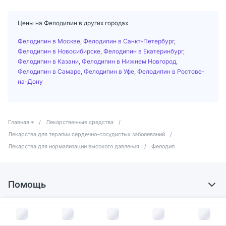
Цены на Фелодипин в других городах
Фелодипин в Москве
,
Фелодипин в Санкт-Петербург
,
Фелодипин в Новосибирске
,
Фелодипин в Екатеринбург
,
Фелодипин в Казани
,
Фелодипин в Нижнем Новгород
,
Фелодипин в Самаре
,
Фелодипин в Уфе
,
Фелодипин в Ростове-
на-Дону
Главная
/
Лекарственные средства
/
Лекарства для терапии сердечно-сосудистых заболеваний
/
Лекарства для нормализации высокого давления
/
Фелодип
Помощь
Доставка
В корзину за
686
руб.
ЕАПТЕКА
Самовывоз из аптек