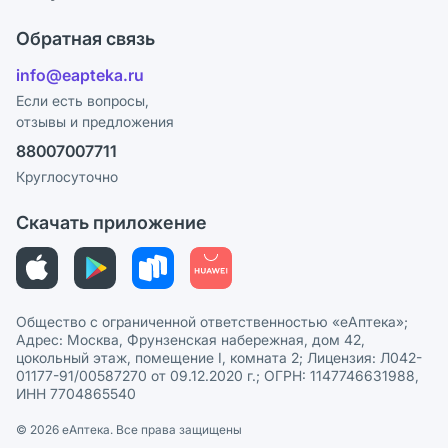
Карьера
Что с моим заказом?
Оплата
Поставщики
Обратная связь
Ответы на вопросы
Отзывы
Лицензия
info@eapteka.ru
Блог
Программа СберСпасибо
Реклама на сайте
Если есть вопросы,
отзывы и предложения
Политика конфиденциальности
Ваши товары на ЕАПТЕКЕ
88007007711
Пользовательское соглашение
Сотрудничество для аптек
Круглосуточно
Политика рекомендаций
СМИ о нас
Скачать приложение
Этика и соответствие
Политика в отношении обработки персональных данных
Общество с ограниченной ответственностью «еАптека»;
Адрес: Москва, Фрунзенская набережная, дом 42,
цокольный этаж, помещение I, комната 2; Лицензия: Л042-
01177-91/00587270 от 09.12.2020 г.; ОГРН: 1147746631988,
ИНН 7704865540
© 2026 eАптека. Все права защищены