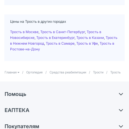
Цены на Трость в других городах
Трость в Москве
,
Трость в Санкт-Петербург
,
Трость в
Новосибирске
,
Трость в Екатеринбург
,
Трость в Казани
,
Трость
в Нижнем Новгород
,
Трость в Самаре
,
Трость в Уфе
,
Трость в
Ростове-на-Дону
Главная
/
Ортопедия
/
Средства реабилитации
/
Трости
/
Трость
Помощь
Доставка
ЕАПТЕКА
Самовывоз из аптек
О компании
Обмен и возврат
Покупателям