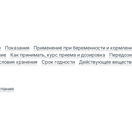
е
Показания
Применение при беременности и кормлен
вие
Как принимать, курс приема и дозировка
Передози
словия хранения
Срок годности
Действующее веществ
спания