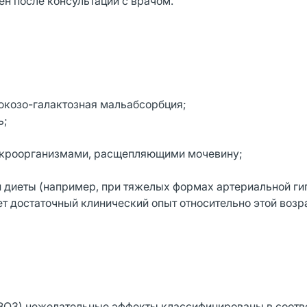
н после консультации с врачом.
люкозо-галактозная мальабсорбция;
ь;
икроорганизмами, расщепляющими мочевину;
 диеты (например, при тяжелых формах артериальной ги
ует достаточный клинический опыт относительно этой возр
ВОЗ) нежелательные эффекты классифицированы в соотве