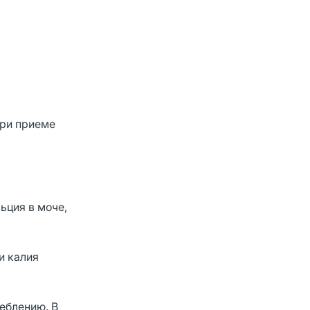
При приеме
ьция в моче,
и калия
еблению. В