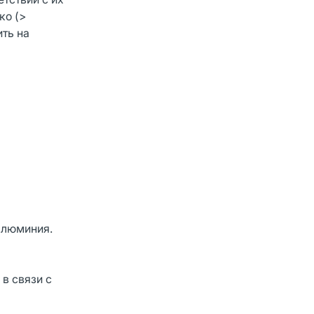
ко (>
ить на
алюминия.
в связи с