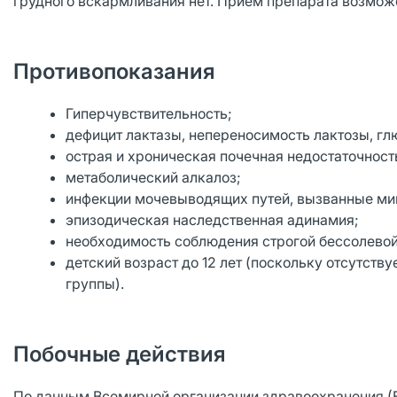
грудного вскармливания нет. Прием препарата возможе
Противопоказания
Гиперчувствительность;
дефицит лактазы, непереносимость лактозы, г
острая и хроническая почечная недостаточност
метаболический алкалоз;
инфекции мочевыводящих путей, вызванные м
эпизодическая наследственная адинамия;
необходимость соблюдения строгой бессолевой
детский возраст до 12 лет (поскольку отсутств
группы).
Побочные действия
По данным Всемирной организации здравоохранения (