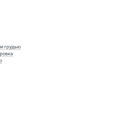
ии грудью
ровка
о