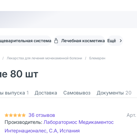
щеварительная система
Лечебная косметика
Ещё
/
Лекарства для лечения мочекаменной болезни
/
Блемарен
е 80 шт
ы выпуска
1
Доставка
Самовывоз
Документы
20
36 отзывов
Арт
Производитель:
Лабораториос Медикаментос
Интернационалес, С.А, Испания