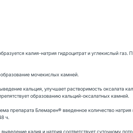
бразуется калия-натрия гидроцитрат и углекислый газ. 
.
т образование мочекислых камней.
выведение кальция, улучшает растворимость оксалата кал
 препятствует образованию кальций-оксалатных камней.
иема препарата Блемарен® введенное количество натрия 
48 ч.
выведение калия и натрия соответствует суточному потр