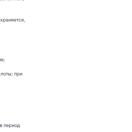
охраняется,
я;
лоты; при
в период