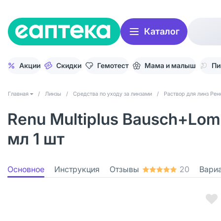
Каталог
Акции
Скидки
Гемотест
Мама и малыш
Пи
Главная
/
Линзы
/
Средства по уходу за линзами
/
Раствор для линз Ре
Renu Multiplus Bausch+Lo
мл 1 шт
Основное
Инструкция
Отзывы
20
Вари