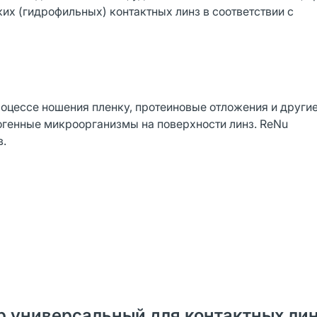
их (гидрофильных) контактных линз в соответствии с
роцессе ношения пленку, протеиновые отложения и други
тогенные микроорганизмы на поверхности линз. ReNu
в.
ор универсальный для контактных ли