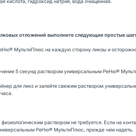
 кислота, гидроксид натрия, вода очищенная.
елковых отложений выполните следующие простые шаг
 РеНю® МультиПлюс на каждую сторону линзы и осторожно
течение 5 секунд раствором универсальным РеНю® Муль
ейнер для линз и залейте свежим раствором универсал
часа.
 физиологическим раствором не требуется. Если на конт
 универсальным РеНю® МультиПлюс, прежде чем надеть.