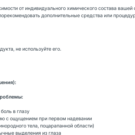
симости от индивидуального химического состава вашей 
порекомендовать дополнительные средства или процеду
дукта, не используйте его.
ения):
проблемы:
боль в глазу
ию с ощущением при первом надевании
нородного тела, поцарапанной области)
ычные выделения из глаза