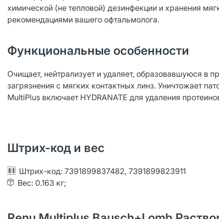
химической (не тепловой) дезинфекции и хранения мягк
рекомендациями вашего офтальмолога.
Функциональные особенности
Очищает, нейтрализует и удаляет, образовавшуюся в п
загрязнения с мягких контактных линз. Уничтожает па
MultiPlus включает HYDRANATE для удаления протеино
Штрих-код и вес
Штрих-код: 7391899837482, 7391899823911
Вес: 0.163 кг;
Renu Multiplus Bausch+Lomb Раств