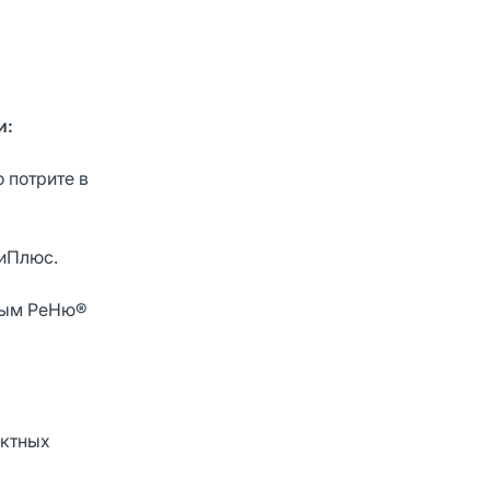
и:
 потрите в
тиПлюс.
ьным РеНю®
актных