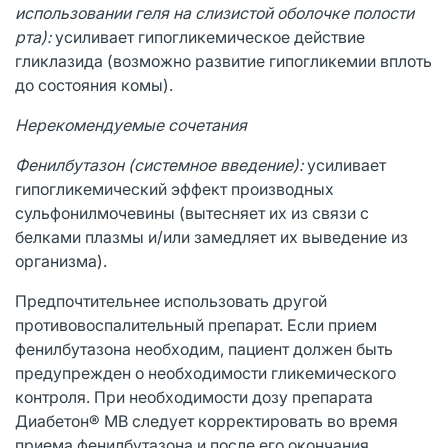
использовании геля на слизистой оболочке полости
рта):
усиливает гипогликемическое действие
гликлазида (возможно развитие гипогликемии вплоть
до состояния комы).
Нерекомендуемые сочетания
Фенилбутазон (системное введение):
усиливает
гипогликемический эффект производных
сульфонилмочевины (вытесняет их из связи с
белками плазмы и/или замедляет их выведение из
организма).
Предпочтительнее использовать другой
противовоспалительный препарат. Если прием
фенилбутазона необходим, пациент должен быть
предупрежден о необходимости гликемического
контроля. При необходимости дозу препарата
Диабетон® МВ следует корректировать во время
приема фенилбутазона и после его окончания.