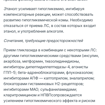
Этанол:
усиливает гипогликемию, ингибируя
компенсаторные реакции, может способствовать
развитию гипогликемической комы. Необходимо
отказаться от приема ЛС, в состав которых входит
этанол, и употребления алкоголя.
Сочетания, требующие предосторожностей
Прием гликлазида в комбинации с некоторыми ЛС:
другими гипогликемическими средствами (инсулин,
акарбоза, метформин, тиазолидинидионы,
ингибиторы дипептидилпептидазы-4, агонисты
ГПП-1); бета-адреноблокаторами, флуконазолом;
ингибиторами АПФ — каптоприлом, эналаприлом;
блокаторами гистаминовых Н2-рецепторов;
ингибиторами МАО; сульфаниламидами;
кларитромицином и НПВПсопровождается
усилением гипогликемического эффекта и риском