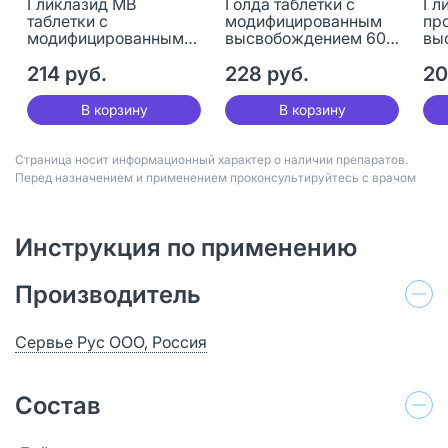
Гликлазид МВ
Голда таблетки с
Гли
таблетки с
модифицированным
пр
модифицированным
высвобождением 60
вы
высвобождением 60
мг 30 шт
мг
мг 30 шт
214 руб.
228 руб.
20
В корзину
В корзину
Страница носит информационный характер о наличии препаратов.
Перед назначением и применением проконсультируйтесь с врачом
Инструкция по применению
Производитель
Сервье Рус ООО, Россия
Состав