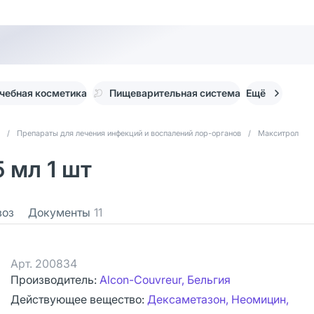
чебная косметика
Пищеварительная система
Ещё
/
Препараты для лечения инфекций и воспалений лор-органов
/
Макситрол
 мл 1 шт
воз
Документы
11
Арт.
200834
Производитель:
Alcon-Couvreur, Бельгия
Действующее вещество:
Дексаметазон, Неомицин,