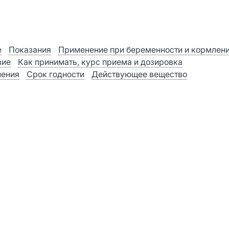
е
Показания
Применение при беременности и кормлен
вие
Как принимать, курс приема и дозировка
нения
Срок годности
Действующее вещество