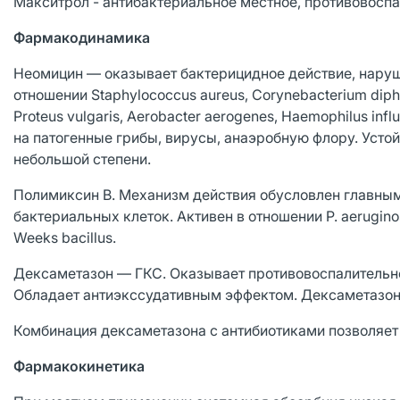
Макситрол - антибактериальное местное, противовоспа
Фармакодинамика
Неомицин — оказывает бактерицидное действие, наруша
отношении Staphylococcus aureus, Corynebacterium diphthe
Proteus vulgaris, Aerobacter aerogenes, Haemophilus in
на патогенные грибы, вирусы, анаэробную флору. Усто
небольшой степени.
Полимиксин В. Механизм действия обусловлен главны
бактериальных клеток. Активен в отношении P. aeruginosa
Weeks bacillus.
Дексаметазон — ГКС. Оказывает противовоспалительн
Обладает антиэкссудативным эффектом. Дексаметазон
Комбинация дексаметазона с антибиотиками позволяет 
Фармакокинетика