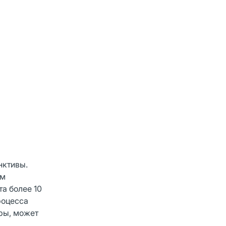
нктивы.
ым
а более 10
роцесса
ры, может