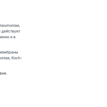
pneumoniae,
е действует
енно и в
 мембраны
oniae, Koch-
вие.