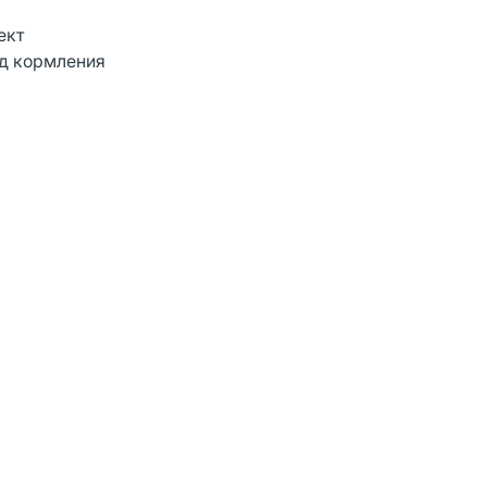
ект
од кормления