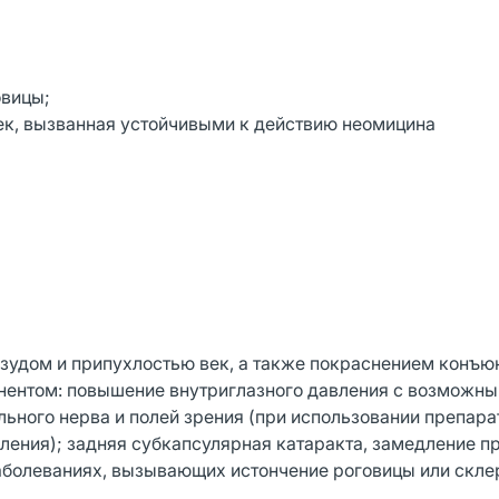
овицы;
век, вызванная устойчивыми к действию неомицина
зудом и припухлостью век, а также покраснением конъю
ентом: повышение внутриглазного давления с возможн
ного нерва и полей зрения (при использовании препарат
ления); задняя субкапсулярная катаракта, замедление п
аболеваниях, вызывающих истончение роговицы или скле