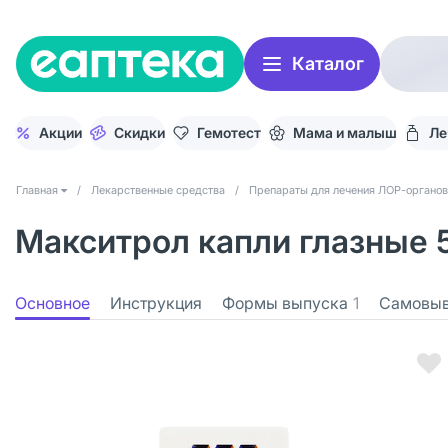
Каталог
Акции
Скидки
Гемотест
Мама и малыш
Ле
Главная
/
Лекарственные средства
/
Препараты для лечения ЛОР-органов
Макситрол капли глазные 5
Основное
Инструкция
Формы выпуска
1
Самовы