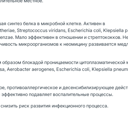
лительное местное.
я синтез белка в микробной клетке. Активен в
riae, Streptococcus viridans, Escherichia coli, Kleрsiella 
fluenzae. Мало эффективен в отношении и стрептококков. Н
йчивость микроорганизмов к неомицину развивается медл
м образом блокадой проницаемости цитоплазматической
, Aerobacter aerogenes, Escherichia coli, Kleрsiella pneum
ое, противоаллергическое и десенсибилизирующее дейст
 эффективно подавляет воспалительные процессы.
снизить риск развития инфекционного процесса.