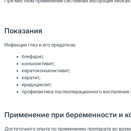
При местном применении системная абсорбция низкая.
Показания
Инфекции глаз и его придатков:
блефарит,
конъюнктивит;
кератоконъюнктивит;
кератит;
иридоциклит;
профилактика послеоперационного воспаления п
Применение при беременности и к
Достаточного опыта по применению препарата во врем