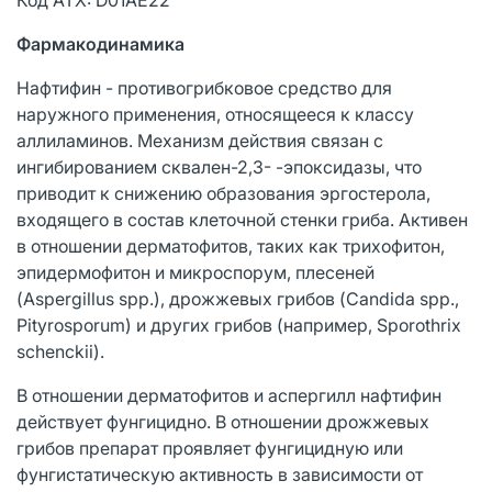
Фармакодинамика
Нафтифин - противогрибковое средство для
наружного применения, относящееся к классу
аллиламинов. Механизм действия связан с
ингибированием сквален-2,3- -эпоксидазы, что
приводит к снижению образования эргостерола,
входящего в состав клеточной стенки гриба. Активен
в отношении дерматофитов, таких как трихофитон,
эпидермофитон и микроспорум, плесеней
(Aspergillus spp.), дрожжевых грибов (Candida spp.,
Pityrosporum) и других грибов (например, Sporothrix
schenckii).
В отношении дерматофитов и аспергилл нафтифин
действует фунгицидно. В отношении дрожжевых
грибов препарат проявляет фунгицидную или
фунгистатическую активность в зависимости от