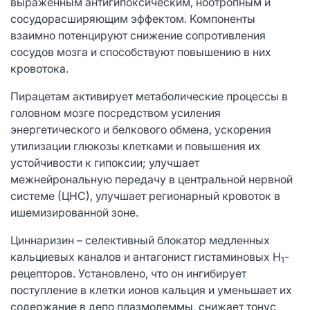
выраженным антигипоксическим, ноотропным и
сосудорасширяющим эффектом. Компоненты
взаимно потенцируют снижение сопротивления
сосудов мозга и способствуют повышению в них
кровотока.
Пирацетам активирует метаболические процессы в
головном мозге посредством усиления
энергетического и белкового обмена, ускорения
утилизации глюкозы клетками и повышения их
устойчивости к гипоксии; улучшает
межнейрональную передачу в центральной нервной
системе (ЦНС), улучшает регионарный кровоток в
ишемизированной зоне.
Циннаризин – селективный блокатор медленных
кальциевых каналов и антагонист гистаминовых Н
-
1
рецепторов. Установлено, что он ингибирует
поступление в клетки ионов кальция и уменьшает их
содержание в депо плазмолеммы, снижает тонус