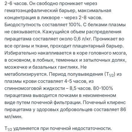
2-6 часов. Он свободно проникает через
гематоэнцефалический барьер, максимальная
концентрация в ликворе - через 2-8 часов.
Биодоступность составляет 100%. С белками плазмы
не связывается. Кажущийся объем распределения
пирацетама составляет около 0,6 л/кг. Проникает во
все органы и ткани, проходит плацентарный барьер.
Избирательно накапливается в коре головного мозга,
в основном, в лобных, теменных и затылочных долях,
мозжечке и базальных ганглиях. Не
метаболизируется. Период полувыведения (Т
) из
1/2
плазмы крови составляет 4-5 часов, из
спинномозговой жидкости – 8,5 часов. 80-100%
пирацетама выводится почками в неизмененном
виде путем почечной фильтрации. Почечный клиренс
пирацетама у здоровых добровольцев составляет 86
мл/мин.
Т
удлиняется при почечной недостаточности.
1/2