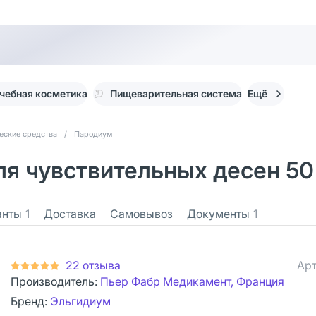
чебная косметика
Пищеварительная система
Ещё
еские средства
/
Пародиум
я чувствительных десен 50
анты
1
Доставка
Самовывоз
Документы
1
22 отзыва
Арт
Производитель:
Пьер Фабр Медикамент, Франция
Бренд:
Эльгидиум