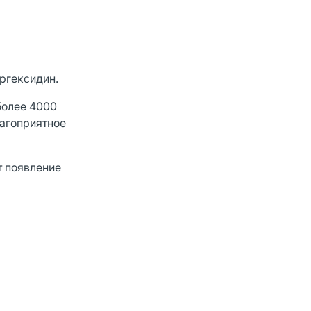
ргексидин.
более 4000
лагоприятное
т появление