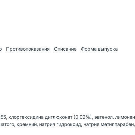
ю
Противопоказания
Описание
Форма выпуска
255, хлоргексидина диглюконат (0,02%), эвгенол, лимонен
чатого, кремний, натрия гидроксид, натрия метилпарабен,