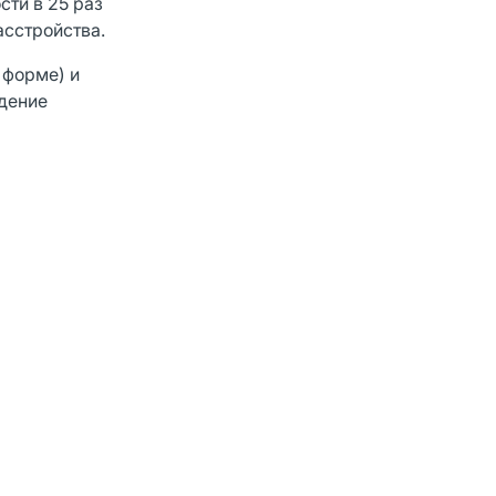
сти в 25 раз
сстройства.
 форме) и
ждение