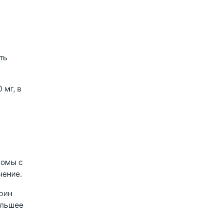
ть
 мг, в
комы с
чение.
рин
ольшее