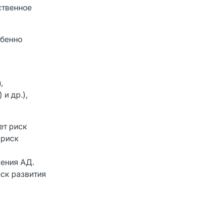
ственное
обенно
,
и др.),
ет риск
 риск
ения АД.
иск развития