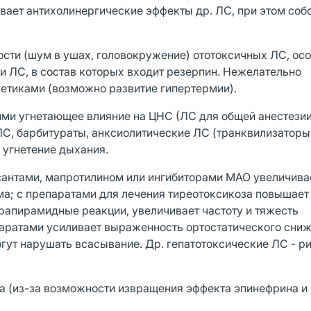
вает антихолинергические эффекты др. ЛС, при этом соб
сти (шум в ушах, головокружение) ототоксичных ЛС, ос
и ЛС, в состав которых входит резерпин. Нежелательно
ретиками (возможно развитие гипертермии).
ми угнетающее влияние на ЦНС (ЛС для общей анестезии
С, барбитураты, анксиолитические ЛС (транквилизаторы) 
 угнетение дыхания.
сантами, мапротилином или ингибиторами МАО увеличива
ма; с препаратами для лечения тиреотоксикоза повышает
рапирамидные реакции, увеличивает частоту и тяжесть
аратами усиливает выраженность ортостатического сниж
гут нарушать всасывание. Др. гепатотоксические ЛС - р
на (из-за возможности извращения эффекта эпинефрина и