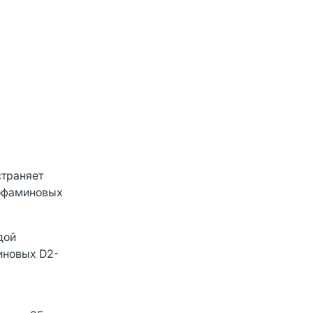
страняет
дофаминовых
дой
иновых D2-