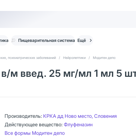
тика
Пищеварительная система
Ещё
ких, психиатрических заболеваний
/
Нейролептики
/
Модитен депо
в/м введ. 25 мг/мл 1 мл 5 ш
Производитель:
КРКА дд Ново место, Словения
Действующее вещество:
Флуфеназин
Все формы Модитен депо