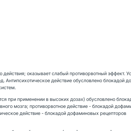
о действия; оказывает слабый противорвотный эффект. У
ед. Антипсихотическое действие обусловлено блокадой 
систем.
ся при применении в высоких дозах) обусловлено блока
вного мозга; противорвотное действие - блокадой дофам
мическое действие - блокадой дофаминовых рецепторов