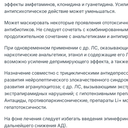
эффекты амфетаминов, клонидина и гуанетидина. Усили
антипсихотическое действие может уменьшаться.
Может маскировать некоторые проявления ототоксично
антибиотиков. Не следует сочетать с комбинированным
продолжительное сочетание с анальгетиками и антипи
При одновременном применении с др. ЛС, оказывающи
наркотические анальгетики, этанол и содержащие его Л
возможно усиление депримирующего эффекта, а также
Назначение совместно с трициклическими антидепрес
развития нейролептического злокачественного синдро
развития агранулоцитоза; с др. ЛС, вызывающими экст
экстрапирамидных нарушений; с гипотензивными преп
Антациды, противопаркинсонические, препараты Li+ мо
гепатотоксичности.
На фоне лечения следует избегать введения эпинефри
дальнейшего снижения АД).