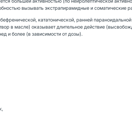
ется большей активностью (по нейролептической активно
обностью вызывать экстрапирамидные и соматические ра
ебефренической, кататонической, ранней параноидальной
твор в масле) оказывает длительное действие (высвобо
ед и более (в зависимости от дозы).
к,