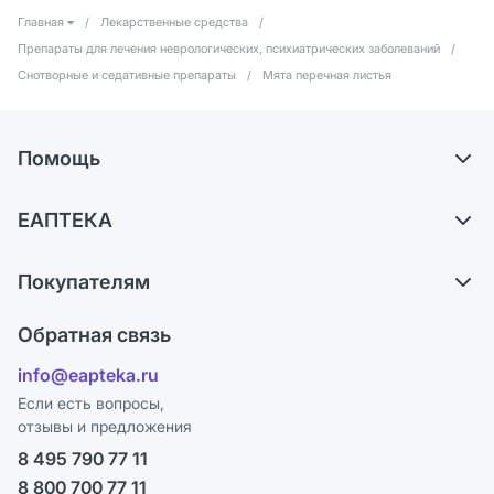
Главная
/
Лекарственные средства
/
Препараты для лечения неврологических, психиатрических заболеваний
/
Снотворные и седативные препараты
/
Мята перечная листья
Помощь
Самовывоз из аптек
ЕАПТЕКА
Обмен и возврат
О компании
Что с моим заказом?
Покупателям
Карьера
Ответы на вопросы
Оплата
Поставщики
Обратная связь
Блог
Отзывы
Лицензия
info@eapteka.ru
Программа СберСпасибо
Реклама на сайте
Если есть вопросы,
отзывы и предложения
Политика конфиденциальности
Ваши товары на ЕАПТЕКЕ
8 495 790 77 11
Пользовательское соглашение
Сотрудничество для аптек
8 800 700 77 11