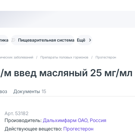
тика
Пищеварительная система
Ещё
ических заболеваний
/
Препараты половых гормонов
/
Прогестерон
/м введ масляный 25 мг/мл 
воз
Документы
15
Арт.
53182
Производитель:
Дальхимфарм ОАО, Россия
Действующее вещество:
Прогестерон