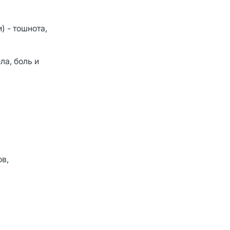
 - тошнота,
ла, боль и
в,