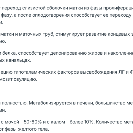
т переход слизистой оболочки матки из фазы пролифераци
зу, а после оплодотворения способствует ее переходу 
и.
матки и маточных труб, стимулирует развитие концевых 
ью.
м белка, способствует депонированию жиров и накоплени
ых канальцах.
ецию гипоталамических факторов высвобождения ЛГ и Ф
мозит овуляцию.
 полностью. Метаболизируется в печени, большинство ме
ми.
 с мочой – 50-60% и с калом – более 10%. Количество мет
т фазы желтого тела.