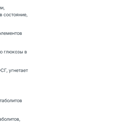
и,
в состояние,
элементов
ю глюкозы в
СГ, угнетает
таболитов
аболитов,