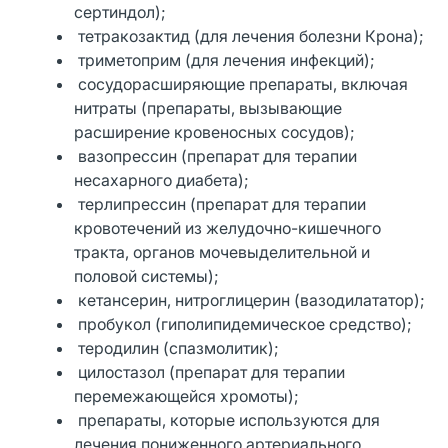
сертиндол);
тетракозактид (для лечения болезни Крона);
триметоприм (для лечения инфекций);
сосудорасширяющие препараты, включая
нитраты (препараты, вызывающие
расширение кровеносных сосудов);
вазопрессин (препарат для терапии
несахарного диабета);
терлипрессин (препарат для терапии
кровотечений из желудочно-кишечного
тракта, органов мочевыделительной и
половой системы);
кетансерин, нитроглицерин (вазодилататор);
пробукол (гиполипидемическое средство);
теродилин (спазмолитик);
цилостазол (препарат для терапии
перемежающейся хромоты);
препараты, которые используются для
лечения пониженного артериального