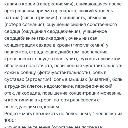
калия в крови (гиперкалиемия), снижающаяся после
прекращения приема препарата, низкий уровень
натрия (гипонатриемия); сонливость, обморок
(потеря сознания), ощущение биения собственного
сердца (ощущения сердцебиения), учащенное
сердцебиение (тахикардия), очень низкая
концентрация сахара в крови (гипогликемия) у
пациентов, страдающих диабетом, воспаление
кровеносных сосудов (васкулит), сухость слизистой
оболочки полости рта, повышенная чувствительность
кожи к солнцу (фоточувствительность), боль в
суставах (артралгия), боль в мышцах (миалгия), боль
в грудной клетке, недомогание, периферический
отек, лихорадка, повышение концентрации мочевины
и креатинина в крови, потеря равновесия с
последующим падением.
Редко - могут возникать не более чем у 1 человека из
1000:
- ухудшение течения (обострение) псориаза;