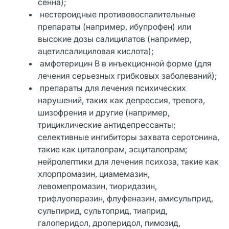
сенна);
нестероидные противовоспалительные
препараты (например, ибупрофен) или
высокие дозы салицилатов (например,
ацетилсалициловая кислота);
амфотерицин В в инъекционной форме (для
лечения серьезных грибковых заболеваний);
препараты для лечения психических
нарушений, таких как депрессия, тревога,
шизофрения и другие (например,
трициклические антидепрессанты;
селективные ингибиторы захвата серотонина,
такие как циталопрам, эсциталопрам;
нейролептики для лечения психоза, такие как
хлорпромазин, циамемазин,
левомепромазин, тиоридазин,
трифлуоперазин, флуфеназин, амисульприд,
сульпирид, сультоприд, тиаприд,
галоперидол, дроперидол, пимозид,