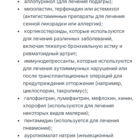
аллопуринол (для лечения подагры);
мизоластин, терфенадин или астемизол
(антигистаминные препараты для лечения
сенной лихорадки или аллергии);
кортикостероиды, которые используются
для лечения различных заболеваний,
включая тяжелую бронхиальную астму и
ревматоидный артрит;
иммунодепрессанты, которые используются
для лечения аутоиммунных нарушений или
после трансплантационных операций для
предупреждения отторжения (например,
циклоспорин, такролимус);
галофантрин, лумефантрин, мефлохин, хинин,
хлорофил (используются для лечения
некоторых видов малярии);
пентамидин (используется для лечения
пневмонии);
ауротиомалат натрия (инъекционный