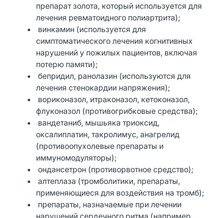
препарат золота, который используется для
лечения ревматоидного полиартрита);
винкамин (используется для
симптоматического лечения когнитивных
нарушений у пожилых пациентов, включая
потерю памяти);
бепридил, ранолазин (используются для
лечения стенокардии напряжения);
вориконазол, итраконазол, кетоконазол,
флуконазол (противогрибковые средства);
вандетаниб, мышьяка триоксид,
оксалиплатин, такролимус, анагрелид
(противоопухолевые препараты и
иммуномодуляторы);
ондансетрон (противорвотное средство);
алтеплаза (тромболитики, препараты,
применяющиеся для воздействия на тромб);
препараты, назначаемые при лечении
нарушений сердечного ритма (например,