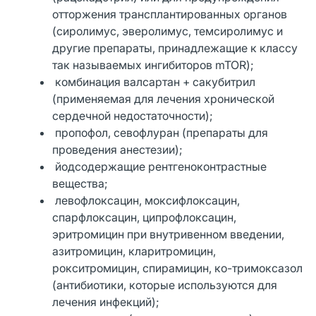
отторжения трансплантированных органов
(сиролимус, эверолимус, темсиролимус и
другие препараты, принадлежащие к классу
так называемых ингибиторов mTOR);
комбинация валсартан + сакубитрил
(применяемая для лечения хронической
сердечной недостаточности);
пропофол, севофлуран (препараты для
проведения анестезии);
йодсодержащие рентгеноконтрастные
вещества;
левофлоксацин, моксифлоксацин,
спарфлоксацин, ципрофлоксацин,
эритромицин при внутривенном введении,
азитромицин, кларитромицин,
рокситромицин, спирамицин, ко-тримоксазол
(антибиотики, которые используются для
лечения инфекций);