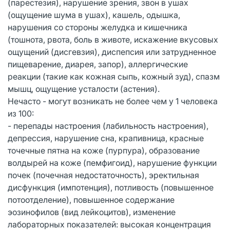
(парестезия), нарушение зрения, звон в ушах
(ощущение шума в ушах), кашель, одышка,
нарушения со стороны желудка и кишечника
(тошнота, рвота, боль в животе, искажение вкусовых
ощущений (дисгевзия), диспепсия или затрудненное
пищеварение, диарея, запор), аллергические
реакции (такие как кожная сыпь, кожный зуд), спазм
мышц, ощущение усталости (астения).
Нечасто - могут возникать не более чем у 1 человека
из 100:
- перепады настроения (лабильность настроения),
депрессия, нарушение сна, крапивница, красные
точечные пятна на коже (пурпура), образование
волдырей на коже (пемфигоид), нарушение функции
почек (почечная недостаточность), эректильная
дисфункция (импотенция), потливость (повышенное
потоотделение), повышенное содержание
эозинофилов (вид лейкоцитов), изменение
лабораторных показателей: высокая концентрация