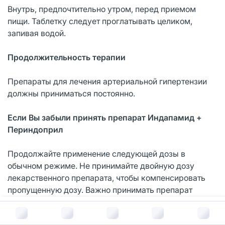
Внутрь, предпочтительно утром, перед приемом
пищи. Таблетку следует проглатывать целиком,
запивая водой.
Продолжительность терапии
Препараты для лечения артериальной гипертензии
должны приниматься постоянно.
Если Вы забыли принять препарат Индапамид +
Периндоприл
Продолжайте применение следующей дозы в
обычном режиме. Не принимайте двойную дозу
лекарственного препарата, чтобы компенсировать
пропущенную дозу. Важно принимать препарат
каждый день, так как регулярность приема делает
В корзину за
439
руб.
лечение более эффективным.