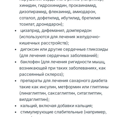
хинидин, гидрохинидин, прокаинамид,
дизопирамид, флекаинид, амиодарон,
соталол, дофетилид, ибутилид, бретилия
тозилат, дронедарон);
цизаприд, дифеманил, домперидон
(используются для лечения желудочно-
кишечных расстройств);
дигоксин или другие сердечные гликозиды
(для лечения сердечных заболеваний);
баклофен (для лечения ригидности мышц,
возникающей при таких заболеваниях, как
рассеянный склероз);
препараты для лечения сахарного диабета
такие как инсулин, метформин или глиптины
(линаглиптин, саксаглиптин, ситаглиптин,
вилдаглиптин);
кальций, включая добавки кальция;
стимулирующие слабительные (например,