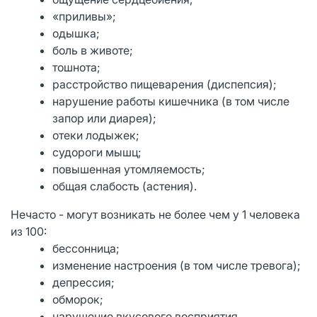
«приливы»;
одышка;
боль в животе;
тошнота;
расстройство пищеварения (диспепсия);
нарушение работы кишечника (в том числе
запор или диарея);
отеки лодыжек;
судороги мышц;
повышенная утомляемость;
общая слабость (астения).
Нечасто - могут возникать не более чем у 1 человека
из 100:
бессонница;
изменение настроения (в том числе тревога);
депрессия;
обморок;
нарушение вкусового восприятия