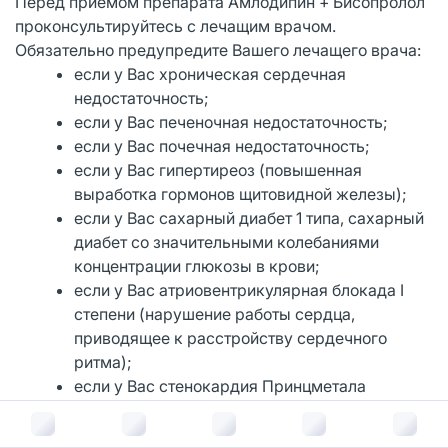
Перед приемом препарата Амлодипин + Бисопролол
проконсультируйтесь с лечащим врачом.
Обязательно предупредите Вашего лечащего врача:
если у Вас хроническая сердечная
недостаточность;
если у Вас печеночная недостаточность;
если у Вас почечная недостаточность;
если у Вас гипертиреоз (повышенная
выработка гормонов щитовидной железы);
если у Вас сахарный диабет 1 типа, сахарный
диабет со значительными колебаниями
концентрации глюкозы в крови;
если у Вас атриовентрикулярная блокада I
степени (нарушение работы сердца,
приводящее к расстройству сердечного
ритма);
если у Вас стенокардия Принцметала
(заболевание, характеризующееся
приступами загрудинных болей,