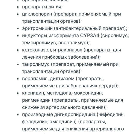
препараты лития;
циклоспорин (препарат, применяемый при
трансплантации органов);
эритромицин (антибактериальный препарат);
индукторы изофермента СYР3А4 (сиролимус,
темсиролимус, эверолимус);
кетоконазол, итраконазол (препараты, для
лечения грибковых заболеваний);
такролимус (препарат, применяемый при
трансплантации органов);
верапамил, дилтиазем (препараты,
применяемые при заболеваниях сердца);
клонидин, метилдопа, моксонидин,
рилменидин (препараты, применяемые для
снижения артериального давления);
производные дигидропиридина (нифедипин,
фелодипин, амлодипин) (препараты,
применяемые для снижения артериального