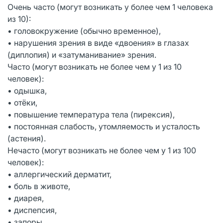
Очень часто (могут возникать у более чем 1 человека
из 10):
• головокружение (обычно временное),
• нарушения зрения в виде «двоения» в глазах
(диплопия) и «затуманивание» зрения.
Часто (могут возникать не более чем у 1 из 10
человек):
• одышка,
• отёки,
• повышение температура тела (пирексия),
• постоянная слабость, утомляемость и усталость
(астения).
Нечасто (могут возникать не более чем у 1 из 100
человек):
• аллергический дерматит,
• боль в животе,
• диарея,
• диспепсия,
• запоры,