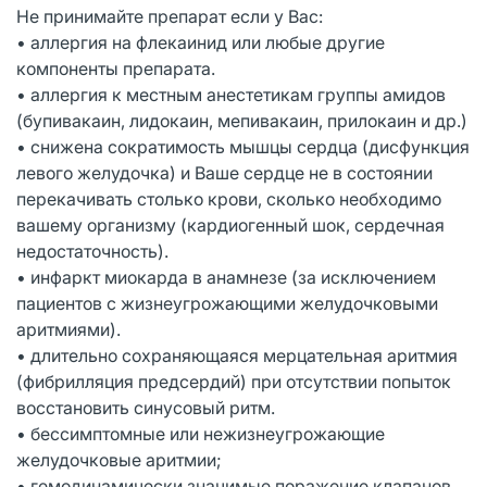
Не принимайте препарат если у Вас:
• аллергия на флекаинид или любые другие
компоненты препарата.
• аллергия к местным анестетикам группы амидов
(бупивакаин, лидокаин, мепивакаин, прилокаин и др.)
• снижена сократимость мышцы сердца (дисфункция
левого желудочка) и Ваше сердце не в состоянии
перекачивать столько крови, сколько необходимо
вашему организму (кардиогенный шок, сердечная
недостаточность).
• инфаркт миокарда в анамнезе (за исключением
пациентов с жизнеугрожающими желудочковыми
аритмиями).
• длительно сохраняющаяся мерцательная аритмия
(фибрилляция предсердий) при отсутствии попыток
восстановить синусовый ритм.
• бессимптомные или нежизнеугрожающие
желудочковые аритмии;
• гемодинамически значимые поражение клапанов