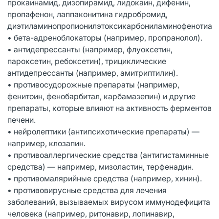
прокаинамид, дизопирамид, лидокаин, дифенин,
пропафенон, лаппаконитина гидробромид,
диэтиламинопропионилэтоксикарбониламинофенотиази
• бета-адреноблокаторы (например, пропранолол).
• антидепрессанты (например, флуоксетин,
пароксетин, ребоксетин), трициклические
антидепрессанты (например, амитриптилин).
• противосудорожные препараты (например,
фенитоин, фенобарбитал, карбамазепин) и другие
препараты, которые влияют на активность ферментов
печени.
• нейролептики (антипсихотические препараты) —
например, клозапин.
• противоаллергические средства (антигистаминные
средства) — например, мизоластин, терфенадин.
• противомалярийные средства (например, хинин).
• противовирусные средства для лечения
заболеваний, вызываемых вирусом иммунодефицита
человека (например, ритонавир, лопинавир,