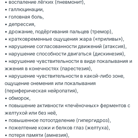
• воспаление лёгких (пневмонит),
• галлюцинации,
• головная боль,
• депрессия,
• дрожание, подёргивания пальцев (тремор),
• кратковременные ощущения жара («приливы»),
• нарушение согласованности движений (атаксия),
• нарушение способности двигаться (дискинезия),
• нарушение чувствительности в виде покалывания и
жжения в конечностях (парестезия),
• нарушение чувствительности в какой-либо зоне,
ощущение онемения или покалывания
(периферическая нейропатия),
• обморок,
• повышение активности «печёночных» ферментов с
желтухой или без неё,
• повышенное потоотделение (гипергидроз),
• пожелтение кожи и белков глаз (желтуха),
• потеря памяти (амнезия),