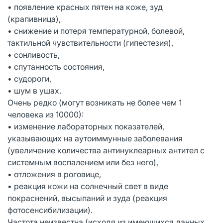
• появление красных пятен на коже, зуд
(крапивница),
• снижение и потеря температурной, болевой,
тактильной чувствительности (гипестезия),
• сонливость,
• спутанность состояния,
• судороги,
• шум в ушах.
Очень редко (могут возникать не более чем 1
человека из 10000):
• изменение лабораторных показателей,
указывающих на аутоиммунные заболевания
(увеличение количества антинуклеарных антител с
системным воспалением или без него),
• отложения в роговице,
• реакция кожи на солнечный свет в виде
покраснений, высыпаний и зуда (реакция
фотосенсибилизации).
Частота неизвестна (исходя из имеющихся данных