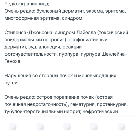
Редко: крапивница;
Очень редко: буллезный дерматит, экзема, эритема,
многоформная эритема, синдром
Стивенса-Джонсона, синдром Лайелла (токсический
эпидермальный некролиз), эксфолиативный
дерматит, зуд, алопеция, реакции
фоточувствительности, пурпура, пурпура Шенлейна-
Геноха.
Нарушения со стороны почек и мочевыводящих
путей
Очень редко: острое поражение почек (острая
почечная недостаточность), гематурия, протеинурия,
тубулоинтерстициальный нефрит, нефротический
синдром, папиллярный некроз.
В корзину за
58
руб.
Общие нарушения и реакции в месте введения