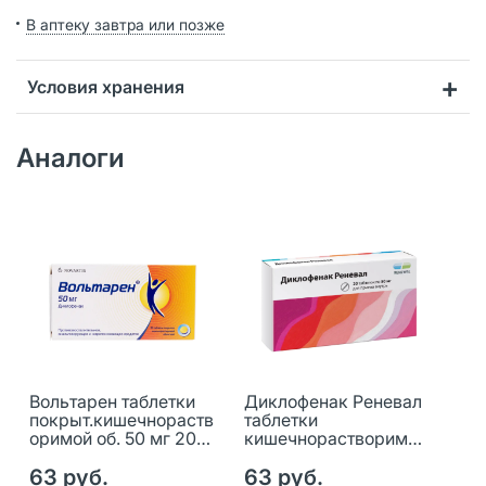
В аптеку завтра или позже
Условия хранения
Аналоги
Вольтарен таблетки
Диклофенак Реневал
покрыт.кишечнораств
таблетки
оримой об. 50 мг 20
кишечнорастворимые
шт
покрыт.плен.об. 50 мг
63 руб.
20 шт
63 руб.