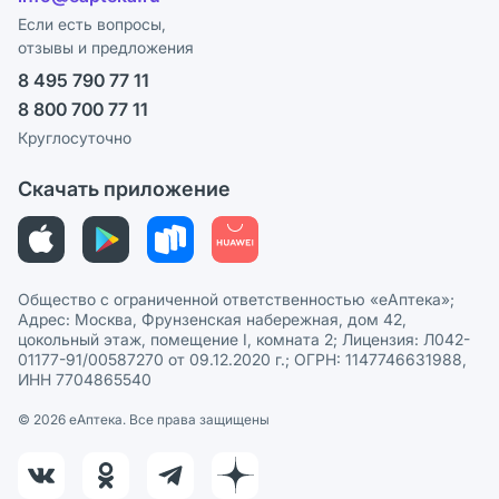
Программа СберСпасибо
Реклама на сайте
Если есть вопросы,
отзывы и предложения
Политика конфиденциальности
Ваши товары на ЕАПТЕКЕ
8 495 790 77 11
Пользовательское соглашение
Сотрудничество для аптек
8 800 700 77 11
Политика рекомендаций
СМИ о нас
Круглосуточно
Этика и соответствие
Скачать приложение
Политика в отношении обработки персональных данных
Общество с ограниченной ответственностью «еАптека»;
Адрес: Москва, Фрунзенская набережная, дом 42,
цокольный этаж, помещение I, комната 2; Лицензия: Л042-
01177-91/00587270 от 09.12.2020 г.; ОГРН: 1147746631988,
ИНН 7704865540
© 2026 eАптека. Все права защищены