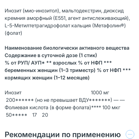
Инозит (мио-инозитол), мальтодекстрин, диоксид
кремния аморфный (Е551, агент антислеживающий),
L-5-Метилтетрагидрофолат кальция (Метафолин®)
(фолат)
Наименование биологически активного вещества
Содержание в суточной дозе (1 стик)
% от РУП/ АУП* ** взрослых % от НФП ***
беременных женщин (1–3 триместр) % от НФП ***
кормящих женщин (1–12 месяцев)
Инозит 1000 мг
200****** (но не превышает ВДУ*******) — —
Фолиевая кислота (в форме фолата)**** 100 мкг
50***** 17 20
Рекомендации по применению