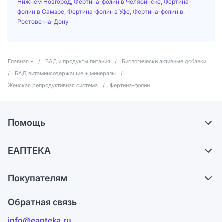
Нижнем Новгород
,
Фертина-фолин в Челябинске
,
Фертина-
фолин в Самаре
,
Фертина-фолин в Уфе
,
Фертина-фолин в
Ростове-на-Дону
Главная
/
БАД и продукты питания
/
Биологически активные добавки
/
БАД витаминсодержащие + минералы
/
Женская репродуктивная система
/
Фертина-фолин
Помощь
Самовывоз из аптек
ЕАПТЕКА
Обмен и возврат
О компании
Что с моим заказом?
Покупателям
Карьера
Ответы на вопросы
Оплата
Поставщики
Обратная связь
Блог
Отзывы
Лицензия
info@eapteka.ru