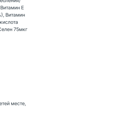
ребления/
 Витамин E
%), Витамин
 кислота
 Селен 75мкг
етей месте,