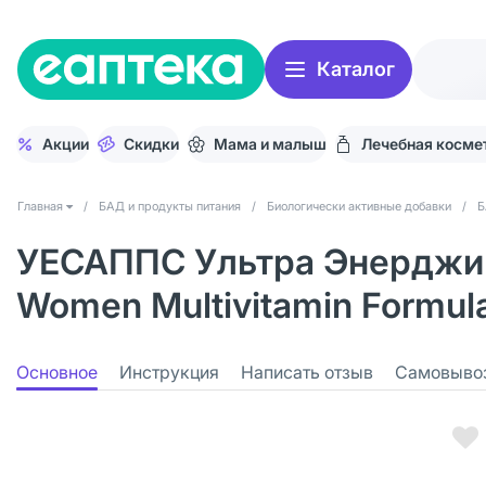
Каталог
Акции
Скидки
Мама и малыш
Лечебная косме
Главная
/
БАД и продукты питания
/
Биологически активные добавки
/
Б
УЕСАППС Ультра Энерджи 
Women Multivitamin Formul
Основное
Инструкция
Написать отзыв
Самовыво