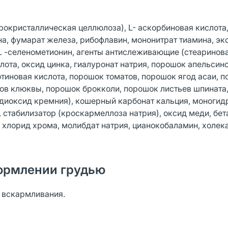
рокристаллическая целлюлоза), L- аскорбиновая кислота
на, фумарат железа, рибофлавин, мононитрат тиамина, эк
 L -селенометионин, агенты антислеживающие (стеаринова
лота, оксид цинка, гиалуронат натрия, порошок апельсин
отиновая кислота, порошок томатов, порошок ягод асаи, 
дов клюквы, порошок брокколи, порошок листьев шпината
(диоксид кремния), кошерный карбонат кальция, моногид
, стабилизатор (кроскармеллоза натрия), оксид меди, бет
н, хлорид хрома, молибдат натрия, цианокобаламин, холе
ормлении грудью
о вскармливания.