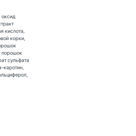
, оксид
стракт
я кислота,
овой корки,
порошок
, порошок
рат сульфата
а-каротин,
кальциферол,