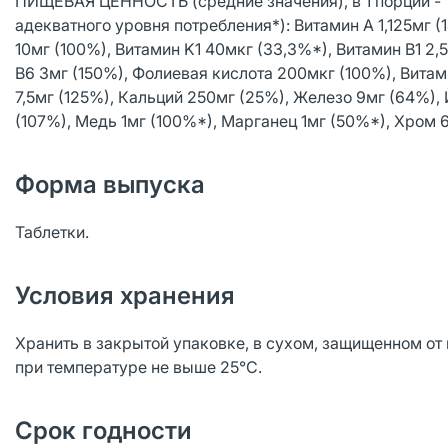
ПИЩЕВАЯ ЦЕННОСТЬ (средние значения), в 1 порции - 1
адекватного уровня потребления*): Витамин А 1,125мг (
10мг (100%), Витамин K1 40мкг (33,3%*), Витамин B1 2,
B6 3мг (150%), Фолиевая кислота 200мкг (100%), Витам
7,5мг (125%), Кальций 250мг (25%), Железо 9мг (64%), 
(107%), Медь 1мг (100%*), Марганец 1мг (50%*), Хром 
Форма выпуска
Таблетки.
Условия хранения
Хранить в закрытой упаковке, в сухом, защищенном от
при температуре не выше 25°С.
Срок годности