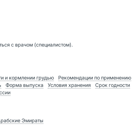
ься с врачом (специалистом).
и и кормлении грудью
Рекомендации по применению
ь
Форма выпуска
Условия хранения
Срок годности
оссии
 Арабские Эмираты