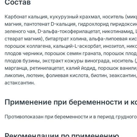
Состав
Карбонат кальция, кукурузный крахмал, носитель (мик
магния, пантотенат D-кальция, гидрохлорид пиридокси
зеленого чая, D-альфа-токоферилацетат, никотинамид,
стеарат магния), битартрат холина, альфа-липоевая кис
порошок коллагена, кальций-L-аскорбат, инозитол, ник
плодов черники, порошок семян граната, порошок пло
плодов бузины, экстракт кожуры винограда, носитель 
марганца, ретинилацетат, калий йодид, порошок ванили
ликопин, лютеин, фолиевая кислота, биотин, зеаксанти
астаксантин.
Применение при беременности и к
Противопоказан при беременности и в период грудног
Рекомендации по применению