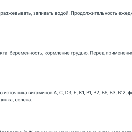
не разжевывать, запивать водой. Продолжительность ежед
кта, беременность, кормление грудью. Перед применени
сточника витаминов A, C, D3, E, K1, B1, B2, B6, B3, B12, 
цинка, селена.