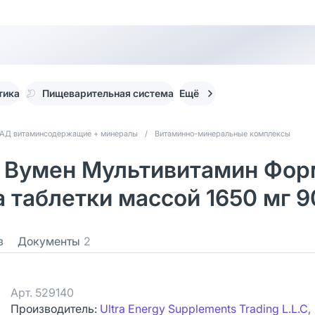
тика
Пищеварительная система
Ещё
АД витаминсодержащие + минералы
/
Витаминно-минеральные комплексы
Вумен Мультивитамин Форм
a таблетки массой 1650 мг 9
з
Документы
2
Арт.
529140
Производитель:
Ultra Energy Supplements Trading L.L.C,