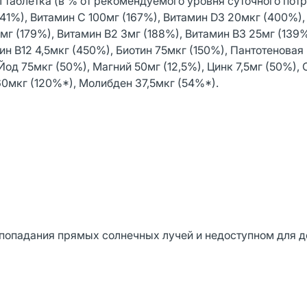
 таблетка (в % от рекомендуемого уровня суточного пот
141%), Витамин C 100мг (167%), Витамин D3 20мкг (400%),
5мг (179%), Витамин B2 3мг (188%), Витамин B3 25мг (139
ин B12 4,5мкг (450%), Биотин 75мкг (150%), Пантотеновая
Йод 75мкг (50%), Магний 50мг (12,5%), Цинк 7,5мг (50%),
60мкг (120%*), Молибден 37,5мкг (54%*).
 попадания прямых солнечных лучей и недоступном для д