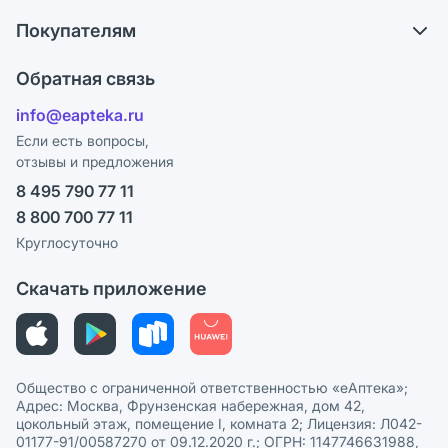
О компании
Что с моим заказом?
Покупателям
Карьера
Ответы на вопросы
Оплата
Поставщики
Обратная связь
Блог
Отзывы
Лицензия
info@eapteka.ru
Программа СберСпасибо
Реклама на сайте
Если есть вопросы,
отзывы и предложения
Политика конфиденциальности
Ваши товары на ЕАПТЕКЕ
8 495 790 77 11
Пользовательское соглашение
Сотрудничество для аптек
8 800 700 77 11
Политика рекомендаций
СМИ о нас
Круглосуточно
Этика и соответствие
Скачать приложение
Политика в отношении обработки персональных данных
Общество с ограниченной ответственностью «еАптека»;
Адрес: Москва, Фрунзенская набережная, дом 42,
цокольный этаж, помещение I, комната 2; Лицензия: Л042-
01177-91/00587270 от 09.12.2020 г.; ОГРН: 1147746631988,