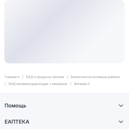
Главная
/
БАД и продукты питания
/
Биологически активные добавки
/
БАД витаминсодержащие + минералы
/
Витамин С
Помощь
Самовывоз из аптек
ЕАПТЕКА
Обмен и возврат