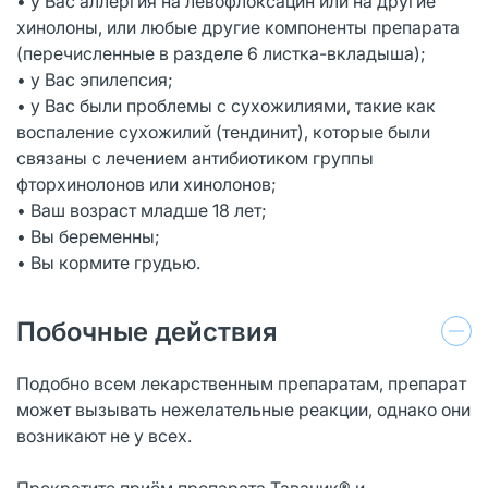
• у Вас аллергия на левофлоксацин или на другие
хинолоны, или любые другие компоненты препарата
(перечисленные в разделе 6 листка-вкладыша);
• у Вас эпилепсия;
• у Вас были проблемы с сухожилиями, такие как
воспаление сухожилий (тендинит), которые были
связаны с лечением антибиотиком группы
фторхинолонов или хинолонов;
• Ваш возраст младше 18 лет;
• Вы беременны;
• Вы кормите грудью.
Побочные действия
Подобно всем лекарственным препаратам, препарат
может вызывать нежелательные реакции, однако они
возникают не у всех.
Прекратите приём препарата Таваник® и