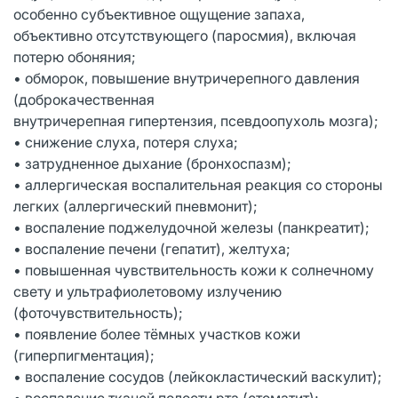
особенно субъективное ощущение запаха,
объективно отсутствующего (паросмия), включая
потерю обоняния;
• обморок, повышение внутричерепного давления
(доброкачественная
внутричерепная гипертензия, псевдоопухоль мозга);
• снижение слуха, потеря слуха;
• затрудненное дыхание (бронхоспазм);
• аллергическая воспалительная реакция со стороны
легких (аллергический пневмонит);
• воспаление поджелудочной железы (панкреатит);
• воспаление печени (гепатит), желтуха;
• повышенная чувствительность кожи к солнечному
свету и ультрафиолетовому излучению
(фоточувствительность);
• появление более тёмных участков кожи
(гиперпигментация);
• воспаление сосудов (лейкокластический васкулит);
• воспаление тканей полости рта (стоматит);