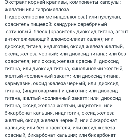
Экстракт корней крапивы, компоненты капсулы:
желатин или гипромеллоза
(гидроксипропилметилцеллюлоза) или пуллулан,
краситель пищевой: кандурин серебряный
сатиновый блеск (краситель диоксид титана, агент
антислеживающий алюмосиликат калия); или
диоксид титана, индиготин, оксид железа желтый,
оксид железа черный; или диоксид титана; или без
красителя; или оксид железа красный, диоксид
титана; или диоксид титана, хинолиновый желтый,
желтый «солнечный закат»; или диоксид титана,
кармуазин, оксид железа черный; или диоксид
титана, (индигокармин) индиготин; или диоксид
титана, желтый «солнечный закат»; или диоксид
титана, оксид железа желтый, индиготин; или
бикарбонат кальция, индиготин, оксид железа
желтый, оксид железа черный; или бикарбонат
кальция; или без красителя, или оксид железа
красный, бикарбонат кальция; или бикарбонат