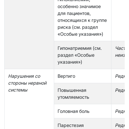
особенно значимое
для пациентов,
относящихся к группе
риска (см. раздел
«Особые указания»)
Гипонатриемия (см.
Часто
раздел «Особые
неизв
указания»)
Нарушения со
Вертиго
Редко
стороны нервной
системы
Повышенная
Редко
утомляемость
Головная боль
Редко
Парестезия
Редко