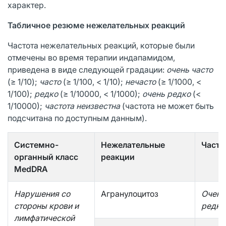
характер.
Табличное резюме нежелательных реакций
Частота нежелательных реакций, которые были
отмечены во время терапии индапамидом,
приведена в виде следующей градации:
очень часто
(≥ 1/10);
часто
(≥ 1/100, < 1/10);
нечасто
(≥ 1/1000, <
1/100);
редко
(≥ 1/10000, < 1/1000);
очень редко
(<
1/10000);
частота неизвестна
(частота не может быть
подсчитана по доступным данным).
Системно-
Нежелательные
Часто
органный класс
реакции
MedDRA
Нарушения со
Агранулоцитоз
Очень
стороны крови и
редко
лимфатической