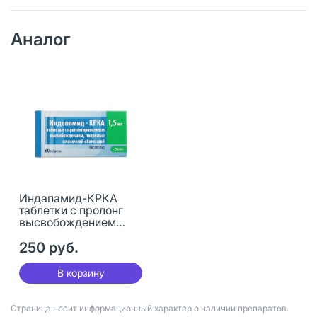
Аналог
Индапамид-КРКА
таблетки с пролонг
высвобождением
покрыт.плен.об. 1,5 мг
60 шт
250 руб.
В корзину
Страница носит информационный характер о наличии препаратов.