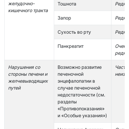
желудочно-
Тошнота
Редко
кишечного тракта
Запор
Редко
Сухость во рту
Редко
Панкреатит
Очень
редко
Нарушения со
Возможно развитие
Часто
стороны печени и
печеночной
неизв
желчевыводящих
энцефалопатии в
путей
случае печеночной
недостаточности (см.
разделы
«Противопоказания»
и «Особые указания»)