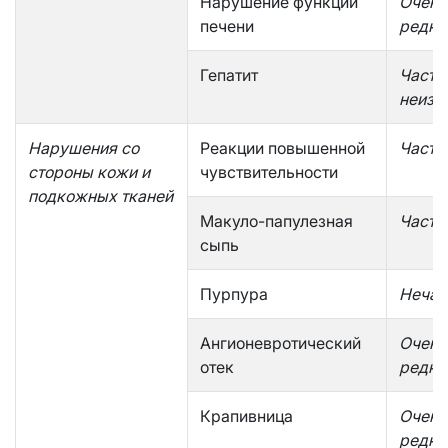
Нарушение функции
Очень
печени
редко
Гепатит
Часто
неизв
Нарушения со
Реакции повышенной
Часто
стороны кожи и
чувствительности
подкожных тканей
Макуло-папулезная
Часто
сыпь
Пурпура
Нечас
Ангионевротический
Очень
отек
редко
Крапивница
Очень
редко