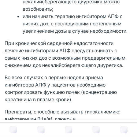
некалийсберегающего диуретика можно
возобновить;
или начинать терапию ингибитором АПФ с
низких доз, с последующим постепенным
увеличением дозы в случае необходимости.
При хронической сердечной недостаточности
лечение ингибиторами АПФ следует начинать с
самых низких доз с возможным предварительным
снижением доз некалийсберегающего диуретика.
Во всех случаях в первые недели приема
ингибиторов АПФ у пациентов необходимо
контролировать функцию почек (концентрацию
креатинина в плазме крови).
Препараты, способные вызывать гипокалиемию:
амфотерицин В (в/в), глюко- и
минералокортикостероиды (при системном
В корзину за
224
руб.
применении), тетракозактид, слабительные средства,