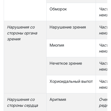
Обморок
Часто
неизв
Нарушения со
Нарушение зрения
Часто
стороны органа
неизв
зрения
Миопия
Часто
неизв
Нечеткое зрение
Часто
неизв
Хориоидальный выпот
Часто
неизв
Нарушения со
Аритмия
Очень
стороны сердца
редко