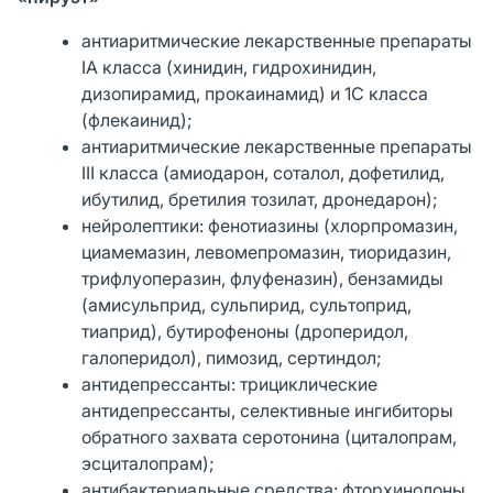
антиаритмические лекарственные препараты
IA класса (хинидин, гидрохинидин,
дизопирамид, прокаинамид) и 1C класса
(флекаинид);
антиаритмические лекарственные препараты
III класса (амиодарон, соталол, дофетилид,
ибутилид, бретилия тозилат, дронедарон);
нейролептики: фенотиазины (хлорпромазин,
циамемазин, левомепромазин, тиоридазин,
трифлуоперазин, флуфеназин), бензамиды
(амисульприд, сульпирид, сультоприд,
тиаприд), бутирофеноны (дроперидол,
галоперидол), пимозид, сертиндол;
антидепрессанты: трициклические
антидепрессанты, селективные ингибиторы
обратного захвата серотонина (циталопрам,
эсциталопрам);
антибактериальные средства: фторхинолоны