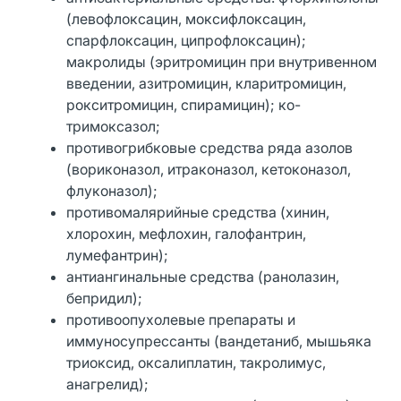
(левофлоксацин, моксифлоксацин,
спарфлоксацин, ципрофлоксацин);
макролиды (эритромицин при внутривенном
введении, азитромицин, кларитромицин,
рокситромицин, спирамицин); ко-
тримоксазол;
противогрибковые средства ряда азолов
(вориконазол, итраконазол, кетоконазол,
флуконазол);
противомалярийные средства (хинин,
хлорохин, мефлохин, галофантрин,
лумефантрин);
антиангинальные средства (ранолазин,
бепридил);
противоопухолевые препараты и
иммуносупрессанты (вандетаниб, мышьяка
триоксид, оксалиплатин, такролимус,
анагрелид);