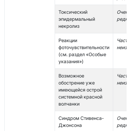
Токсический
Очень
эпидермальный
редко
некролиз
Реакции
Часто
фоточувствительности
неизв
(см. раздел «Особые
указания»)
Возможное
Часто
обострение уже
неизв
имеющейся острой
системной красной
волчанки
Синдром Стивенса-
Очень
Джонсона
редко