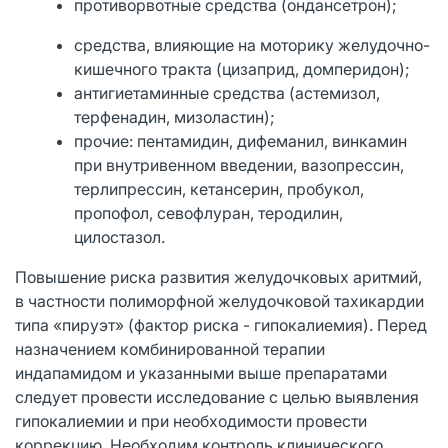
противорвотные средства (ондансетрон);
средства, влияющие на моторику желудочно-
кишечного тракта (цизаприд, домперидон);
антигиетаминные средства (астемизол,
терфенадин, мизоластин);
прочие: пентамидин, дифеманил, винкамин
при внутривенном введении, вазопрессин,
терлипрессин, кетансерин, пробукол,
пропофол, севофлуран, теродилин,
цилостазол.
Повышение риска развития желудочковых аритмий,
в частности полиморфной желудочковой тахикардии
типа «пируэт» (фактор риска - гипокалиемия). Перед
назначением комбинированной терапии
индапамидом и указанными выше препаратами
следует провести исследование с целью выявления
гипокалиемии и при необходимости провести
коррекцию. Необходим контроль клинического