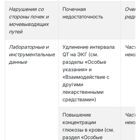
Нарушения со
Почечная
Очень
стороны почек и
недостаточность
редко
мочевыводящих
путей
Лабораторные и
Удлинение интервала
Часто
инструментальные
QT на ЭКГ (см.
неизв
данные
разделы «Особые
указания» и
«Взаимодействие с
другими
лекарственными
средствами»)
Повышение
Часто
концентрации
неизв
глюкозы в крови (см.
раздел «Особые