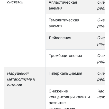
системы
Апластическая
Очень
анемия
редко
Гемолитическая
Очень
анемия
редко
Лейкопения
Очень
редко
Тромбоцитопения
Очень
редко
Нарушения
Гиперкальциемия
Очень
метаболизма и
редко
питания
Снижение
Часто
концентрации калия и
неизв
развитие
гипокалиемии,