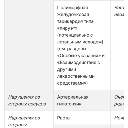
Полиморфная
Часто
желудочковая
неизв
тахикардия типа
«пируэт»
(потенциально с
летальным исходом)
(см. разделы
«Особые указания» и
«Взаимодействие с
другими
лекарственными
средствами»)
Нарушения со
Артериальная
Очень
стороны сосудов
гипотензия
редко
Нарушения со
Рвота
Нечас
стороны