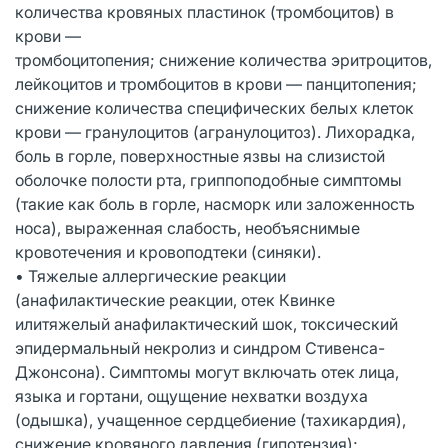
количества кровяных пластинок (тромбоцитов) в
крови —
тромбоцитопения; снижение количества эритроцитов,
лейкоцитов и тромбоцитов в крови — панцитопения;
снижение количества специфических белых клеток
крови — гранулоцитов (агранулоцитоз). Лихорадка,
боль в горле, поверхностные язвы на слизистой
оболочке полости рта, гриппоподобные симптомы
(такие как боль в горле, насморк или заложенность
носа), выраженная слабость, необъяснимые
кровотечения и кровоподтеки (синяки).
• Тяжелые аллергические реакции
(анафилактические реакции, отек Квинке
илитяжелый анафилактический шок, токсический
эпидермальный некролиз и синдром Стивенса-
Джонсона). Симптомы могут включать отек лица,
языка и гортани, ощущение нехватки воздуха
(одышка), учащенное сердцебиение (тахикардия),
снижение кровяного давления (гипотензия);