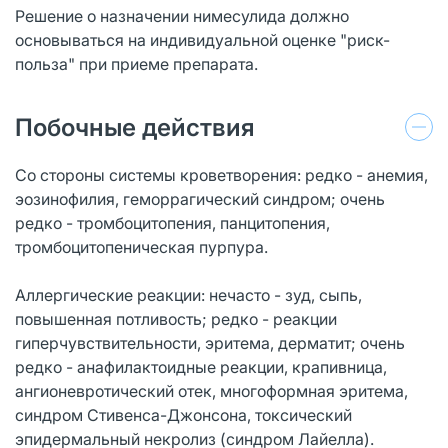
Решение о назначении нимесулида должно
основываться на индивидуальной оценке "риск-
польза" при приеме препарата.
Побочные действия
Со стороны системы кроветворения: редко - анемия,
эозинофилия, геморрагический синдром; очень
редко - тромбоцитопения, панцитопения,
тромбоцитопеническая пурпура.
Аллергические реакции: нечасто - зуд, сыпь,
повышенная потливость; редко - реакции
гиперчувствительности, эритема, дерматит; очень
редко - анафилактоидные реакции, крапивница,
ангионевротический отек, многоформная эритема,
синдром Стивенса-Джонсона, токсический
эпидермальный некролиз (синдром Лайелла).