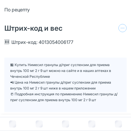
По рецепту
Штрих-код и вес
Штрих-код: 4013054006177
🏪 Купить Нимесил гранулы д/приг суспензии для приема
внутрь 100 мг 2 г 9 шт можно на сайте и в наших аптеках в
Чеченской Республике
📲 Цена на Нимесил гранулы д/приг суспензии для приема
внутрь 100 мг 2 г 9 шт ниже в нашем приложении
📒 Подробная инструкция по применению Нимесил гранулы д/
приг суспензии для приема внутрь 100 мг 2 г 9 шт
Формы выпуска
3
В корзину за
441
руб.