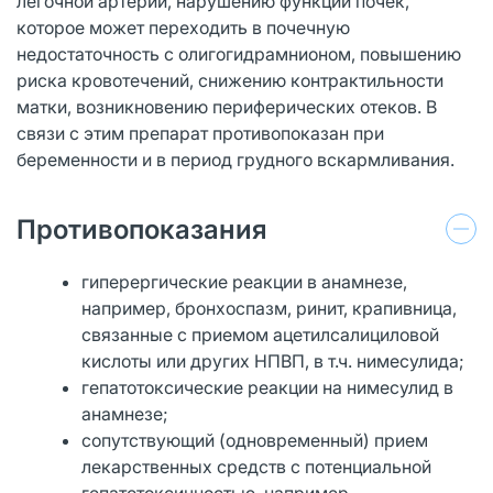
легочной артерии, нарушению функции почек,
которое может переходить в почечную
недостаточность с олигогидрамнионом, повышению
риска кровотечений, снижению контрактильности
матки, возникновению периферических отеков. В
связи с этим препарат противопоказан при
беременности и в период грудного вскармливания.
Противопоказания
гиперергические реакции в анамнезе,
например, бронхоспазм, ринит, крапивница,
связанные с приемом ацетилсалициловой
кислоты или других НПВП, в т.ч. нимесулида;
гепатотоксические реакции на нимесулид в
анамнезе;
сопутствующий (одновременный) прием
лекарственных средств с потенциальной
гепатотоксичностью, например,