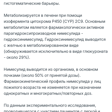
гистогематические барьеры.
Метаболизируется в печени при помощи
изофермента цитохрома Р450 (CYP) 2С9. Основным
метаболитом является фармакологически активное
парагидроксипроизводное нимесулида -
гидроксинимесулид. Гидроксинимесулид выводится
с желчью в метаболизированном виде
(обнаруживается исключительно в виде глюкуроната
- около 29%).
Нимесулид выводится из организма, в основном
почками (около 50% от принятой дозы).
Фармакокинетический профиль нимесулида у лиц
пожилого возраста не изменяется при назначении
однократных и многократных/повторных доз.
По данным экспериментального исследования,
проводившегося с участием пациентов с легкой и